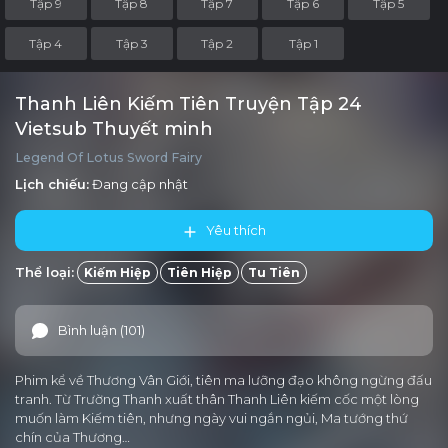
Tập 9
Tập 8
Tập 7
Tập 6
Tập 5
Tập 4
Tập 3
Tập 2
Tập 1
Thanh Liên Kiếm Tiên Truyện Tập 24
Vietsub Thuyết minh
Legend Of Lotus Sword Fairy
Lịch chiếu:
Đang cập nhật
Yêu thích
Thể loại:
Kiếm Hiệp
Tiên Hiệp
Tu Tiên
Bình luận (101)
Phim kể về Thương Vân Giới, tiên ma lưỡng đạo không ngừng đấu
tranh. Từ Trường Thanh xuất thân Thanh Liên kiếm cốc một lòng
muốn làm Kiếm tiên, nhưng ngày vui ngắn ngủi, Ma tướng thứ
chín của Thương…