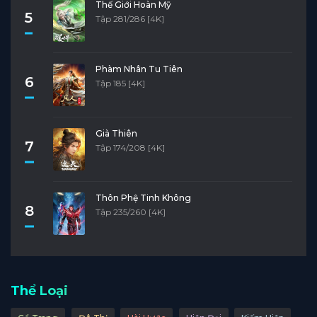
Thế Giới Hoàn Mỹ
5
Tập 281/286 [4K]
Phàm Nhân Tu Tiên
6
Tập 185 [4K]
Già Thiên
7
Tập 174/208 [4K]
Thôn Phệ Tinh Không
8
Tập 235/260 [4K]
Thể Loại