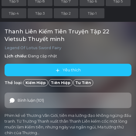
Tập 9
Tập 8
Tập 7
Tập 6
Tập 5
Tập 4
Tập 3
Tập 2
Tập 1
Thanh Liên Kiếm Tiên Truyện Tập 22
Vietsub Thuyết minh
Legend Of Lotus Sword Fairy
Lịch chiếu:
Đang cập nhật
Yêu thích
Thể loại:
Kiếm Hiệp
Tiên Hiệp
Tu Tiên
Bình luận (101)
Phim kể về Thương Vân Giới, tiên ma lưỡng đạo không ngừng đấu
tranh. Từ Trường Thanh xuất thân Thanh Liên kiếm cốc một lòng
muốn làm Kiếm tiên, nhưng ngày vui ngắn ngủi, Ma tướng thứ
chín của Thương…