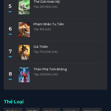
Thế Giới Hoàn Mỹ
5
Tập 281/286 [4K]
Phàm Nhân Tu Tiên
6
Tập 185 [4K]
Già Thiên
7
Tập 174/208 [4K]
Thôn Phệ Tinh Không
8
Tập 235/260 [4K]
Thể Loại