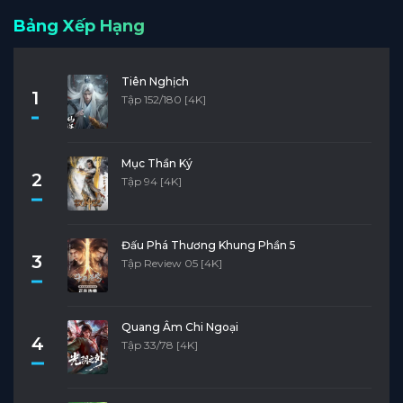
Bảng Xếp Hạng
Tiên Nghịch
1
Tập 152/180 [4K]
Mục Thần Ký
2
Tập 94 [4K]
Đấu Phá Thương Khung Phần 5
3
Tập Review 05 [4K]
Quang Âm Chi Ngoại
4
Tập 33/78 [4K]