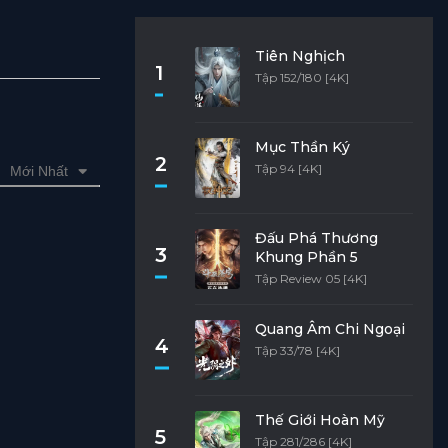
Tiên Nghịch
1
Tập 152/180 [4K]
Mục Thần Ký
2
Tập 94 [4K]
Mới Nhất
Đấu Phá Thương
3
Khung Phần 5
Tập Review 05 [4K]
Quang Âm Chi Ngoại
4
Tập 33/78 [4K]
Thế Giới Hoàn Mỹ
5
Tập 281/286 [4K]