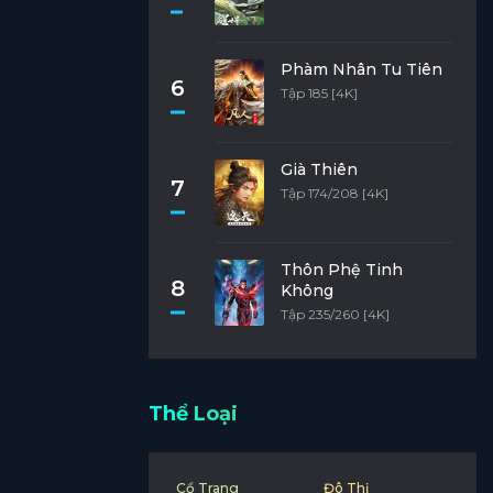
Phàm Nhân Tu Tiên
6
Tập 185 [4K]
Già Thiên
7
Tập 174/208 [4K]
Thôn Phệ Tinh
8
Không
Tập 235/260 [4K]
Thể Loại
Cổ Trang
Đô Thị