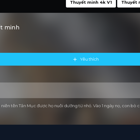
Thuyết minh 4k V1
Thuyết 
ết minh
Yêu thích
thiếu niên tên Tần Mục được họ nuôi dưỡng từ nhỏ. Vào 1 ngày nọ, con b