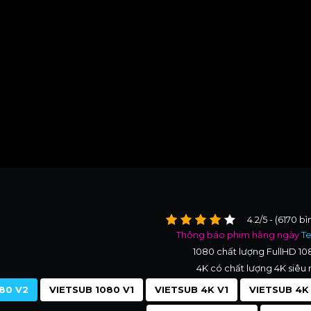
4.2/5 - (6170 b
Thông báo phim hằng ngày
T
1080 chất lượng FullHD 1
4K có chất lượng 4K siêu 
80 V2
VIETSUB 1080 V1
VIETSUB 4K V1
VIETSUB 4K