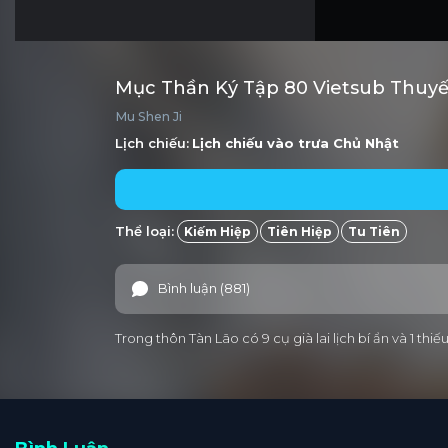
Mục Thần Ký Tập 80 Vietsub Thuy
Mu Shen Ji
Lịch chiếu:
Lịch chiếu vào trưa
Chủ Nhật
Thể loại:
Kiếm Hiệp
Tiên Hiệp
Tu Tiên
Bình luận (881)
Trong thôn Tàn Lão có 9 cụ già lai lịch bí ẩn và 1 