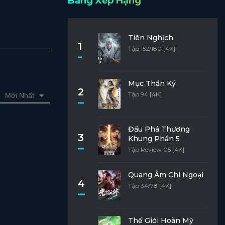
Bảng Xếp Hạng
Tiên Nghịch
1
Tập 152/180 [4K]
Mục Thần Ký
2
Tập 94 [4K]
Mới Nhất
Đấu Phá Thương
3
Khung Phần 5
Tập Review 05 [4K]
Quang Âm Chi Ngoại
4
Tập 34/78 [4K]
Thế Giới Hoàn Mỹ