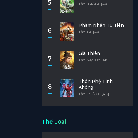
5
Tập 281/286 [4K]
Phàm Nhân Tu Tiên
6
Tập 186 [4K]
Già Thiên
7
Tập 174/208 [4K]
Thôn Phệ Tinh
8
Không
Tập 235/260 [4K]
Thể Loại