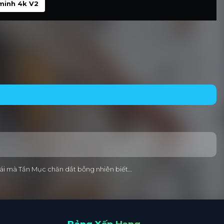
minh 4k V2
ò cái mà Tần Mục chăn dắt bỗng nhiên biết…