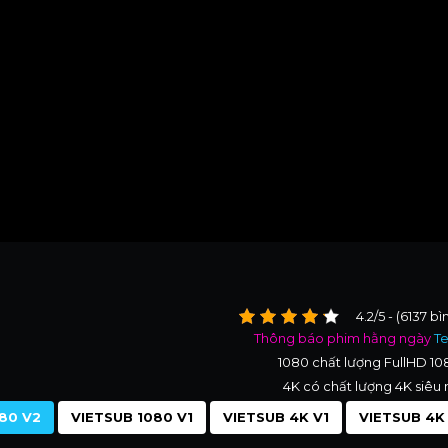
4.2/5 - (6137 b
Thông báo phim hằng ngày
T
1080 chất lượng FullHD 1
4K có chất lượng 4K siêu 
80 V2
VIETSUB 1080 V1
VIETSUB 4K V1
VIETSUB 4K