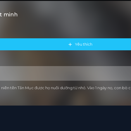
t minh
Yêu thích
thiếu niên tên Tần Mục được họ nuôi dưỡng từ nhỏ. Vào 1 ngày nọ, con b