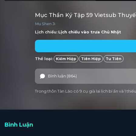
Mục Thần Ký Tập 59 Vietsub Thuyế
Mu Shen Ji
Lịch chiếu:
Lịch chiếu vào trưa
Chủ Nhật
Thể loại:
Kiếm Hiệp
Tiên Hiệp
Tu Tiên
Bình luận (864)
Trong thôn Tàn Lão có 9 cụ già lai lịch bí ẩn và 1 
Bình Luận