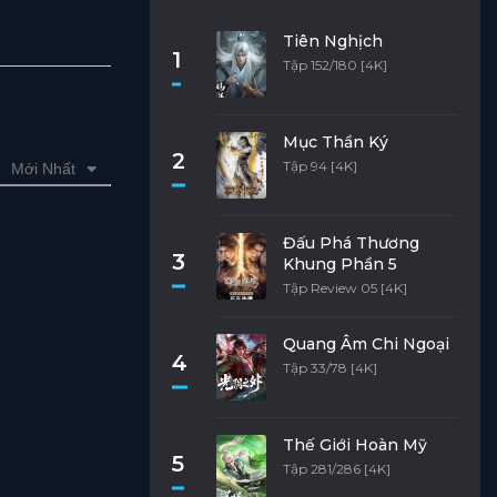
Tiên Nghịch
1
Tập 152/180 [4K]
Mục Thần Ký
2
Tập 94 [4K]
Mới Nhất
Đấu Phá Thương
3
Khung Phần 5
Tập Review 05 [4K]
Quang Âm Chi Ngoại
4
Tập 33/78 [4K]
Thế Giới Hoàn Mỹ
5
Tập 281/286 [4K]