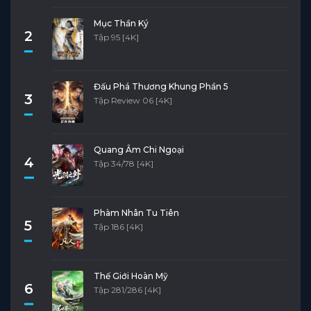
Mục Thần Ký
2
Tập 95 [4K]
Đấu Phá Thương Khung Phần 5
3
Tập Review 06 [4K]
Quang Âm Chi Ngoại
4
Tập 34/78 [4K]
Phàm Nhân Tu Tiên
5
Tập 186 [4K]
Thế Giới Hoàn Mỹ
6
Tập 281/286 [4K]