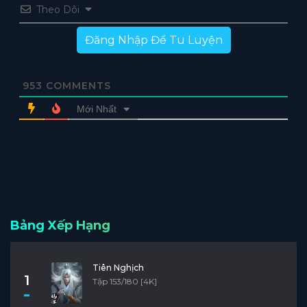
Theo Dõi
Đăng Nhập Để Tu Luyện
953
COMMENTS
Mới Nhất
Bảng Xếp Hạng
Tiên Nghịch
1
Tập 153/180 [4K]