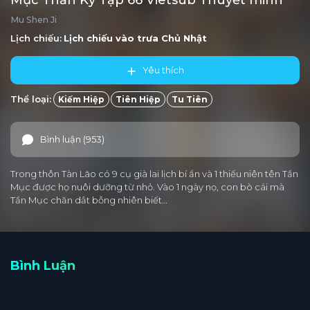
Mục Thần Ký Tập 66 Vietsub Thuyết minh
Mu Shen Ji
Tập 5
Tập 4
Tập 3
Tập 2
Tập 1
Lịch chiếu:
Lịch chiếu vào trưa
Chủ Nhật
Yêu thích
Thể loại:
Kiếm Hiệp
Tiên Hiệp
Tu Tiên
Bình luận (953)
Trong thôn Tàn Lão có 9 cụ già lai lịch bí ẩn và 1 thiếu niên tên Tần
Mục được họ nuôi dưỡng từ nhỏ. Vào 1 ngày nọ, con bò cái mà
Tần Mục chăn dắt bỗng nhiên biết…
Bình Luận