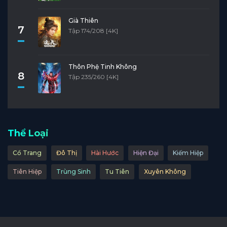
Già Thiên
7
Tập 174/208 [4K]
Thôn Phệ Tinh Không
8
Tập 235/260 [4K]
Thể Loại
Cổ Trang
Đô Thị
Hài Hước
Hiện Đại
Kiếm Hiệp
Tiên Hiệp
Trùng Sinh
Tu Tiên
Xuyên Không