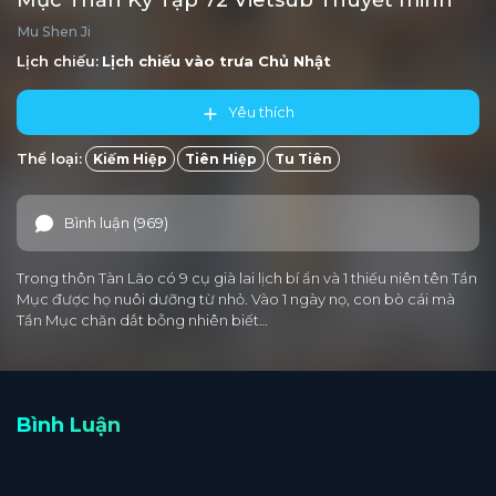
Mục Thần Ký Tập 72 Vietsub Thuyết minh
Mu Shen Ji
Tập 5
Tập 4
Tập 3
Tập 2
Tập 1
Lịch chiếu:
Lịch chiếu vào trưa
Chủ Nhật
Yêu thích
Thể loại:
Kiếm Hiệp
Tiên Hiệp
Tu Tiên
Bình luận (969)
Trong thôn Tàn Lão có 9 cụ già lai lịch bí ẩn và 1 thiếu niên tên Tần
Mục được họ nuôi dưỡng từ nhỏ. Vào 1 ngày nọ, con bò cái mà
Tần Mục chăn dắt bỗng nhiên biết…
Bình Luận