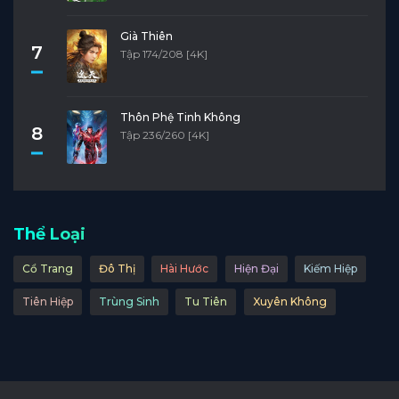
Già Thiên
7
Tập 174/208 [4K]
Thôn Phệ Tinh Không
8
Tập 236/260 [4K]
Thể Loại
Cổ Trang
Đô Thị
Hài Hước
Hiện Đại
Kiếm Hiệp
Tiên Hiệp
Trùng Sinh
Tu Tiên
Xuyên Không