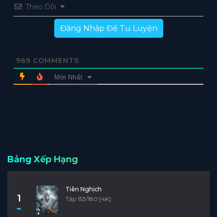
Theo Dõi
Đăng Nhập Để Tu Luyện
969
COMMENTS
Mới Nhất
Bảng Xếp Hạng
Tiên Nghịch
1
Tập 153/180 [4K]