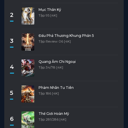
Mục Thần Ký
2
Tập 95 [4K]
Đấu Phá Thương Khung Phần 5
3
Tập Review 06 [4K]
Quang Âm Chi Ngoại
4
Tập 34/78 [4K]
Phàm Nhân Tu Tiên
5
Tập 186 [4K]
Thế Giới Hoàn Mỹ
6
Tập 281/286 [4K]