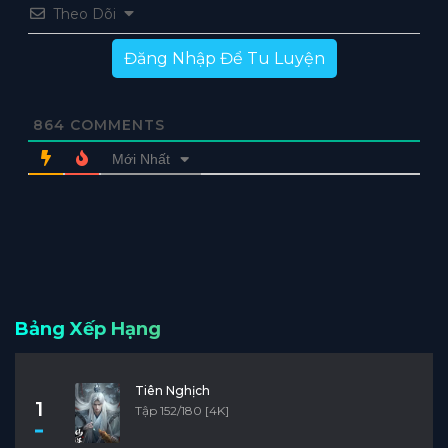
Theo Dõi
Đăng Nhập Để Tu Luyện
864
COMMENTS
Mới Nhất
Bảng Xếp Hạng
Tiên Nghịch
1
Tập 152/180 [4K]