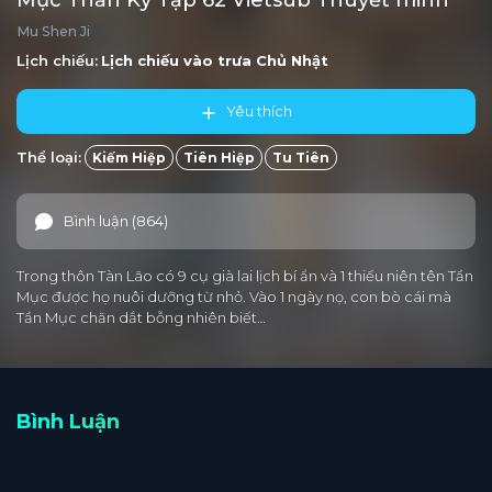
Mục Thần Ký Tập 62 Vietsub Thuyết minh
Mu Shen Ji
Tập 4
Tập 3
Tập 2
Tập 1
Lịch chiếu:
Lịch chiếu vào trưa
Chủ Nhật
Yêu thích
Thể loại:
Kiếm Hiệp
Tiên Hiệp
Tu Tiên
Bình luận (864)
Trong thôn Tàn Lão có 9 cụ già lai lịch bí ẩn và 1 thiếu niên tên Tần
Mục được họ nuôi dưỡng từ nhỏ. Vào 1 ngày nọ, con bò cái mà
Tần Mục chăn dắt bỗng nhiên biết…
Bình Luận