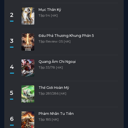
Mục Thần Ký
2
Tập 94 [4K]
Đấu Phá Thương Khung Phần 5
3
Tập Review 05 [4K]
Quang Âm Chi Ngoại
4
Tập 33/78 [4K]
Thế Giới Hoàn Mỹ
5
Tập 281/286 [4K]
Phàm Nhân Tu Tiên
6
Tập 185 [4K]