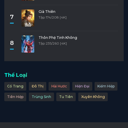
Già Thiên
7
Tập 174/208 [4K]
Thôn Phệ Tinh Không
8
Tập 235/260 [4K]
Thể Loại
Cổ Trang
Đô Thị
Hài Hước
Hiện Đại
Kiếm Hiệp
Tiên Hiệp
Trùng Sinh
Tu Tiên
Xuyên Không