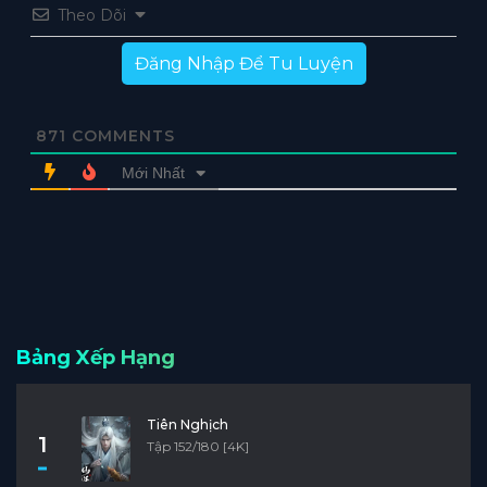
Theo Dõi
Đăng Nhập Để Tu Luyện
871
COMMENTS
Mới Nhất
Bảng Xếp Hạng
Tiên Nghịch
1
Tập 152/180 [4K]