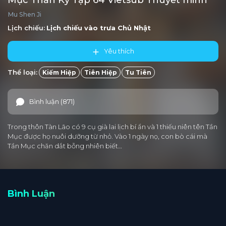
Mục Thần Ký Tập 64 Vietsub Thuyết minh
Mu Shen Ji
Tập 4
Tập 3
Tập 2
Tập 1
Lịch chiếu:
Lịch chiếu vào trưa
Chủ Nhật
Yêu thích
Thể loại:
Kiếm Hiệp
Tiên Hiệp
Tu Tiên
Bình luận (871)
Trong thôn Tàn Lão có 9 cụ già lai lịch bí ẩn và 1 thiếu niên tên Tần
Mục được họ nuôi dưỡng từ nhỏ. Vào 1 ngày nọ, con bò cái mà
Tần Mục chăn dắt bỗng nhiên biết…
Bình Luận