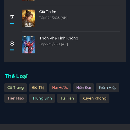
Già Thiên
7
Tập 174/208 [4K]
Thôn Phệ Tinh Không
8
Tập 235/260 [4K]
Thể Loại
Cổ Trang
Đô Thị
Hài Hước
Hiện Đại
Kiếm Hiệp
Tiên Hiệp
Trùng Sinh
Tu Tiên
Xuyên Không