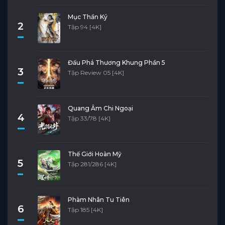
Mục Thần Ký
2
Tập 94 [4K]
Đấu Phá Thương Khung Phần 5
3
Tập Review 05 [4K]
Quang Âm Chi Ngoại
4
Tập 33/78 [4K]
Thế Giới Hoàn Mỹ
5
Tập 281/286 [4K]
Phàm Nhân Tu Tiên
6
Tập 185 [4K]