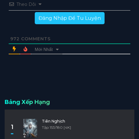
Theo Dõi
Đăng Nhập Để Tu Luyện
972
COMMENTS
Mới Nhất
Bảng Xếp Hạng
Tiên Nghịch
1
Tập 153/180 [4K]