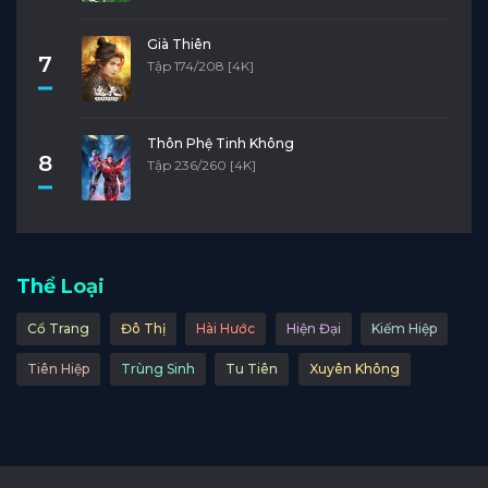
Già Thiên
7
Tập 174/208 [4K]
Thôn Phệ Tinh Không
8
Tập 236/260 [4K]
Thể Loại
Cổ Trang
Đô Thị
Hài Hước
Hiện Đại
Kiếm Hiệp
Tiên Hiệp
Trùng Sinh
Tu Tiên
Xuyên Không