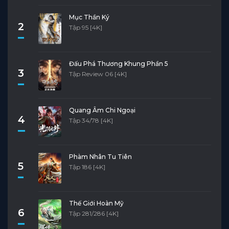
Mục Thần Ký
2
Tập 95 [4K]
Đấu Phá Thương Khung Phần 5
3
Tập Review 06 [4K]
Quang Âm Chi Ngoại
4
Tập 34/78 [4K]
Phàm Nhân Tu Tiên
5
Tập 186 [4K]
Thế Giới Hoàn Mỹ
6
Tập 281/286 [4K]