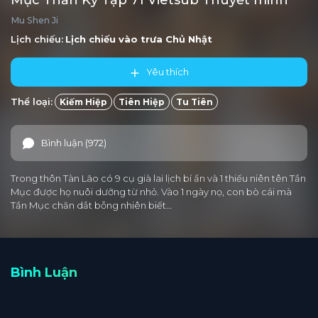
Mục Thần Ký Tập 71 Vietsub Thuyết minh
Mu Shen Ji
Tập 5
Tập 4
Tập 3
Tập 2
Tập 1
Lịch chiếu:
Lịch chiếu vào trưa
Chủ Nhật
Yêu thích
Thể loại:
Kiếm Hiệp
Tiên Hiệp
Tu Tiên
Bình luận (972)
Trong thôn Tàn Lão có 9 cụ già lai lịch bí ẩn và 1 thiếu niên tên Tần
Mục được họ nuôi dưỡng từ nhỏ. Vào 1 ngày nọ, con bò cái mà
Tần Mục chăn dắt bỗng nhiên biết…
Bình Luận