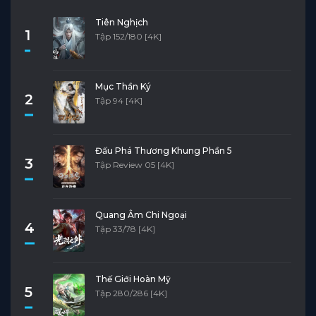
Tiên Nghịch
1
Tập 152/180 [4K]
Mục Thần Ký
2
Tập 94 [4K]
Đấu Phá Thương Khung Phần 5
3
Tập Review 05 [4K]
Quang Âm Chi Ngoại
4
Tập 33/78 [4K]
Thế Giới Hoàn Mỹ
5
Tập 280/286 [4K]