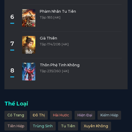
Phàm Nhân Tu Tiên
6
Tập 185 [4K]
Già Thiên
7
Tập 174/208 [4K]
Thôn Phệ Tinh Không
8
Tập 235/260 [4K]
Thể Loại
Cổ Trang
Đô Thị
Hài Hước
Hiện Đại
Kiếm Hiệp
Tiên Hiệp
Trùng Sinh
Tu Tiên
Xuyên Không