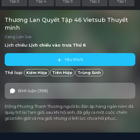
Tập 5
Tập 4
Tập 3
Tập 2
Tập 1
Thương Lan Quyết Tập 46 Vietsub Thuyết
minh
Cang Lan Jue
Lịch chiếu:
Lịch chiếu vào trưa
Thứ 6
Yêu thích
Thể loại:
Kiếm Hiệp
Tiên Hiệp
Trùng Sinh
Bình luận (398)
Đông Phương Thanh Thương người bị đàn áp hàng ngàn năm đã
quay trở lại Tam giới, sau khi hồi sinh, đã gây ra một cuộc chiến
giữa tiên giới và ma giới, nhưng vì linh lực chưa hồi phục…