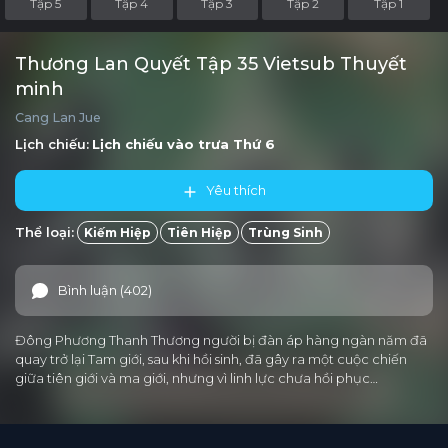
Tập 5
Tập 4
Tập 3
Tập 2
Tập 1
Thương Lan Quyết Tập 35 Vietsub Thuyết
minh
Cang Lan Jue
Lịch chiếu:
Lịch chiếu vào trưa
Thứ 6
Yêu thích
Thể loại:
Kiếm Hiệp
Tiên Hiệp
Trùng Sinh
Bình luận (402)
Đông Phương Thanh Thương người bị đàn áp hàng ngàn năm đã
quay trở lại Tam giới, sau khi hồi sinh, đã gây ra một cuộc chiến
giữa tiên giới và ma giới, nhưng vì linh lực chưa hồi phục…