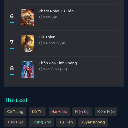
Phàm Nhân Tu Tiên
6
Tập 185 [4K]
Già Thiên
7
Tập 174/208 [4K]
Thôn Phệ Tinh Không
8
Tập 235/260 [4K]
Thể Loại
Cổ Trang
Đô Thị
Hài Hước
Hiện Đại
Kiếm Hiệp
Tiên Hiệp
Trùng Sinh
Tu Tiên
Xuyên Không