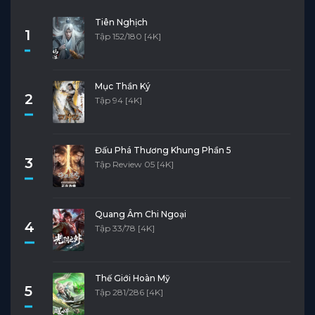
Tiên Nghịch
1
Tập 152/180 [4K]
Mục Thần Ký
2
Tập 94 [4K]
Đấu Phá Thương Khung Phần 5
3
Tập Review 05 [4K]
Quang Âm Chi Ngoại
4
Tập 33/78 [4K]
Thế Giới Hoàn Mỹ
5
Tập 281/286 [4K]