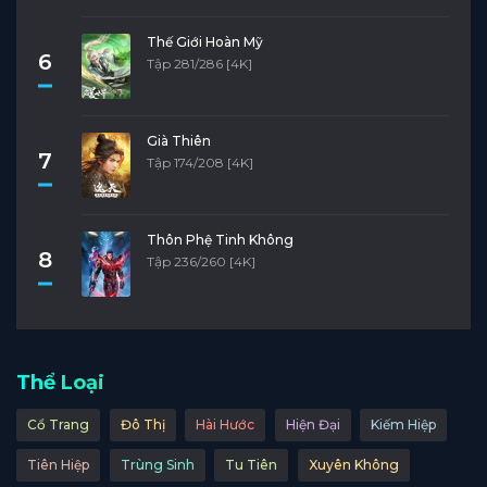
Thế Giới Hoàn Mỹ
6
Tập 281/286 [4K]
Già Thiên
7
Tập 174/208 [4K]
Thôn Phệ Tinh Không
8
Tập 236/260 [4K]
Thể Loại
Cổ Trang
Đô Thị
Hài Hước
Hiện Đại
Kiếm Hiệp
Tiên Hiệp
Trùng Sinh
Tu Tiên
Xuyên Không