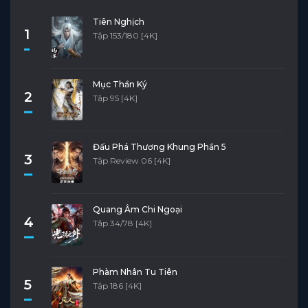
Tiên Nghịch
1
Tập 153/180 [4K]
Mục Thần Ký
2
Tập 95 [4K]
Đấu Phá Thương Khung Phần 5
3
Tập Review 06 [4K]
Quang Âm Chi Ngoại
4
Tập 34/78 [4K]
Phàm Nhân Tu Tiên
5
Tập 186 [4K]