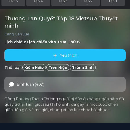
Tập 5
Tập 4
Tập 3
Tập 2
Tập 1
Thương Lan Quyết Tập 18 Vietsub Thuyết
minh
Cang Lan Jue
Lịch chiếu:
Lịch chiếu vào trưa
Thứ 6
Yêu thích
Thể loại:
Kiếm Hiệp
Tiên Hiệp
Trùng Sinh
Bình luận (409)
Đông Phương Thanh Thương người bị đàn áp hàng ngàn năm đã
quay trở lại Tam giới, sau khi hồi sinh, đã gây ra một cuộc chiến
giữa tiên giới và ma giới, nhưng vì linh lực chưa hồi phục…