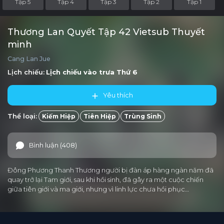
Tập 5
Tập 4
Tập 3
Tập 2
Tập 1
Thương Lan Quyết Tập 42 Vietsub Thuyết
minh
Cang Lan Jue
Lịch chiếu:
Lịch chiếu vào trưa
Thứ 6
Yêu thích
Thể loại:
Kiếm Hiệp
Tiên Hiệp
Trùng Sinh
Bình luận (408)
Đông Phương Thanh Thương người bị đàn áp hàng ngàn năm đã
quay trở lại Tam giới, sau khi hồi sinh, đã gây ra một cuộc chiến
giữa tiên giới và ma giới, nhưng vì linh lực chưa hồi phục…