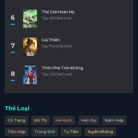
Thế Giới Hoàn Mỹ
6
Tập 281/286 [4K]
Già Thiên
7
Tập 174/208 [4K]
Thôn Phệ Tinh Không
8
Tập 235/260 [4K]
Thể Loại
Cổ Trang
Đô Thị
Hài Hước
Hiện Đại
Kiếm Hiệp
Tiên Hiệp
Trùng Sinh
Tu Tiên
Xuyên Không