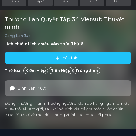
Tập 5
Tập 4
Tập 3
Tập 2
Tập 1
Thương Lan Quyết Tập 34 Vietsub Thuyết
minh
Cang Lan Jue
Lịch chiếu:
Lịch chiếu vào trưa
Thứ 6
Yêu thích
Thể loại:
Kiếm Hiệp
Tiên Hiệp
Trùng Sinh
Bình luận (407)
Đông Phương Thanh Thương người bị đàn áp hàng ngàn năm đã
quay trở lại Tam giới, sau khi hồi sinh, đã gây ra một cuộc chiến
giữa tiên giới và ma giới, nhưng vì linh lực chưa hồi phục…