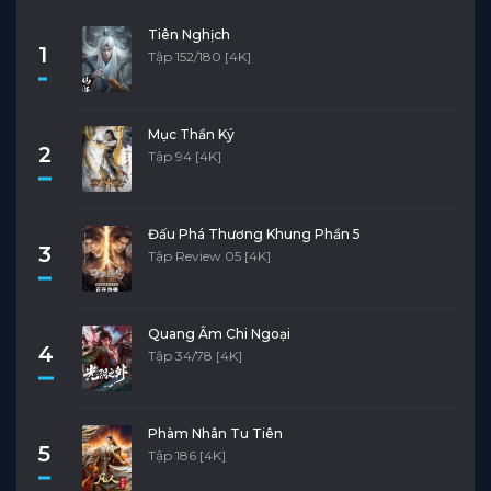
Tiên Nghịch
1
Tập 152/180 [4K]
Mục Thần Ký
2
Tập 94 [4K]
Đấu Phá Thương Khung Phần 5
3
Tập Review 05 [4K]
Quang Âm Chi Ngoại
4
Tập 34/78 [4K]
Phàm Nhân Tu Tiên
5
Tập 186 [4K]