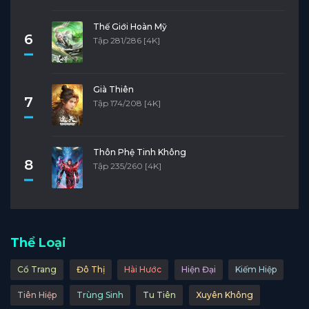
Thế Giới Hoàn Mỹ
6
Tập 281/286 [4K]
Già Thiên
7
Tập 174/208 [4K]
Thôn Phệ Tinh Không
8
Tập 235/260 [4K]
Thể Loại
Cổ Trang
Đô Thị
Hài Hước
Hiện Đại
Kiếm Hiệp
Tiên Hiệp
Trùng Sinh
Tu Tiên
Xuyên Không