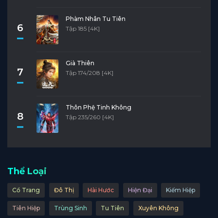
Phàm Nhân Tu Tiên
6
Tập 185 [4K]
Già Thiên
7
Tập 174/208 [4K]
Thôn Phệ Tinh Không
8
Tập 235/260 [4K]
Thể Loại
Cổ Trang
Đô Thị
Hài Hước
Hiện Đại
Kiếm Hiệp
Tiên Hiệp
Trùng Sinh
Tu Tiên
Xuyên Không