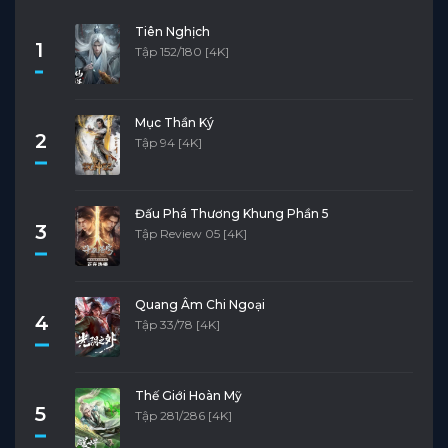
Tiên Nghịch
1
Tập 152/180 [4K]
Mục Thần Ký
2
Tập 94 [4K]
Đấu Phá Thương Khung Phần 5
3
Tập Review 05 [4K]
Quang Âm Chi Ngoại
4
Tập 33/78 [4K]
Thế Giới Hoàn Mỹ
5
Tập 281/286 [4K]