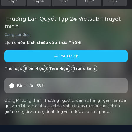
Tập 5
Tập 4
Tập 3
Tập 2
Tập 1
Thương Lan Quyết Tập 24 Vietsub Thuyết
minh
Cang Lan Jue
Lịch chiếu:
Lịch chiếu vào trưa
Thứ 6
Yêu thích
Thể loại:
Kiếm Hiệp
Tiên Hiệp
Trùng Sinh
Bình luận (399)
Đông Phương Thanh Thương người bị đàn áp hàng ngàn năm đã
quay trở lại Tam giới, sau khi hồi sinh, đã gây ra một cuộc chiến
giữa tiên giới và ma giới, nhưng vì linh lực chưa hồi phục…