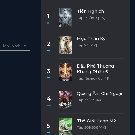
Tiên Nghịch
1
Tập 152/180 [4K]
Mục Thần Ký
2
Tập 94 [4K]
Mới Nhất
Đấu Phá Thương
3
Khung Phần 5
Tập Review 05 [4K]
Quang Âm Chi Ngoại
4
Tập 33/78 [4K]
Thế Giới Hoàn Mỹ
5
Tập 281/286 [4K]