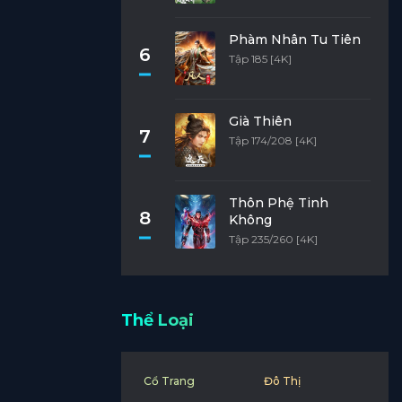
Phàm Nhân Tu Tiên
6
Tập 185 [4K]
Già Thiên
7
Tập 174/208 [4K]
Thôn Phệ Tinh
8
Không
Tập 235/260 [4K]
Thể Loại
Cổ Trang
Đô Thị