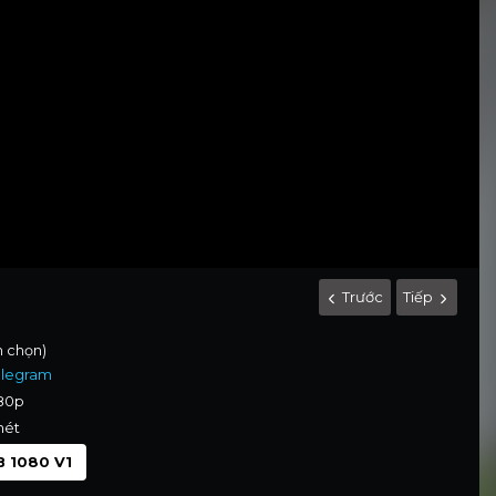
Trước
Tiếp
nh chọn)
elegram
080p
nét
 1080 V1