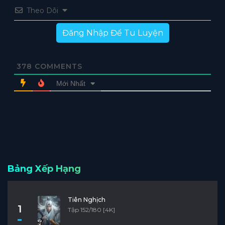
Theo Dõi
Đăng Nhập Để Tu Luyện
378
COMMENTS
Mới Nhất
Bảng Xếp Hạng
Tiên Nghịch
1
Tập 152/180 [4K]