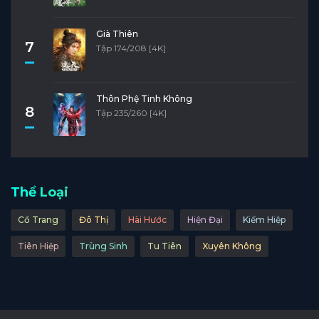
Già Thiên
7
Tập 174/208 [4K]
Thôn Phệ Tinh Không
8
Tập 235/260 [4K]
Thể Loại
Cổ Trang
Đô Thị
Hài Hước
Hiện Đại
Kiếm Hiệp
Tiên Hiệp
Trùng Sinh
Tu Tiên
Xuyên Không