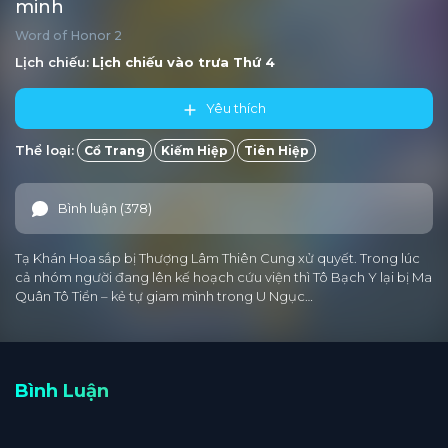
minh
Word of Honor 2
Lịch chiếu:
Lịch chiếu vào trưa
Thứ 4
Yêu thích
Thể loại:
Cổ Trang
Kiếm Hiệp
Tiên Hiệp
Bình luận (378)
Tạ Khán Hoa sắp bị Thượng Lâm Thiên Cung xử quyết. Trong lúc
cả nhóm người đang lên kế hoạch cứu viện thì Tô Bạch Y lại bị Ma
Quân Tô Tiển – kẻ tự giam mình trong U Ngục…
Bình Luận