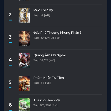
Mục Thần Ký
2
Tập 94 [4K]
Đấu Phá Thương Khung Phần 5
3
Tập Review 05 [4K]
Quang Âm Chi Ngoại
4
Tập 34/78 [4K]
Phàm Nhân Tu Tiên
5
Tập 186 [4K]
Thế Giới Hoàn Mỹ
6
Tập 281/286 [4K]