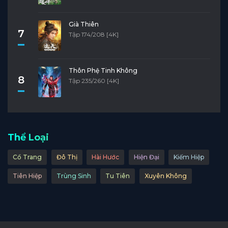
Già Thiên
7
Tập 174/208 [4K]
Thôn Phệ Tinh Không
8
Tập 235/260 [4K]
Thể Loại
Cổ Trang
Đô Thị
Hài Hước
Hiện Đại
Kiếm Hiệp
Tiên Hiệp
Trùng Sinh
Tu Tiên
Xuyên Không