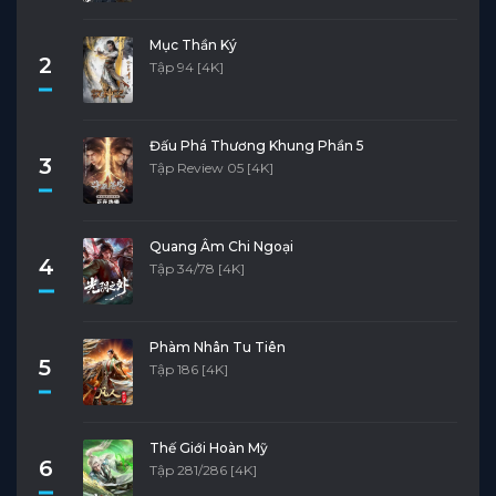
Mục Thần Ký
2
Tập 94 [4K]
Đấu Phá Thương Khung Phần 5
3
Tập Review 05 [4K]
Quang Âm Chi Ngoại
4
Tập 34/78 [4K]
Phàm Nhân Tu Tiên
5
Tập 186 [4K]
Thế Giới Hoàn Mỹ
6
Tập 281/286 [4K]