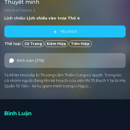
Thuyết minh
Word of Honor 2
Lịch chiếu:
Lịch chiếu vào trưa
Thứ 4
Yêu thích
Thể loại:
Cổ Trang
Kiếm Hiệp
Tiên Hiệp
Bình luận (378)
Tạ Khán Hoa sắp bị Thượng Lâm Thiên Cung xử quyết. Trong lúc
cả nhóm người đang lên kế hoạch cứu viện thì Tô Bạch Y lại bị Ma
Quân Tô Tiển – kẻ tự giam mình trong U Ngục…
Bình Luận