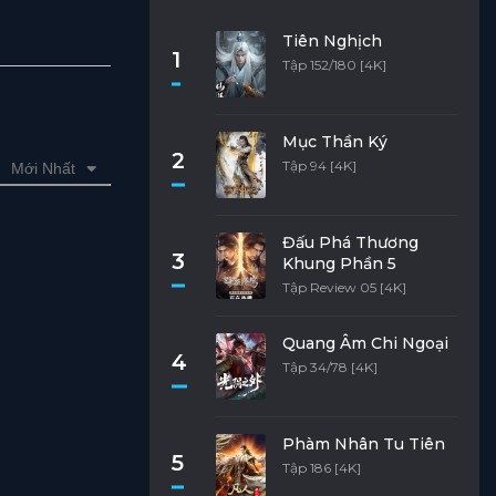
Tiên Nghịch
1
Tập 152/180 [4K]
Mục Thần Ký
2
Tập 94 [4K]
Mới Nhất
Đấu Phá Thương
3
Khung Phần 5
Tập Review 05 [4K]
Quang Âm Chi Ngoại
4
Tập 34/78 [4K]
Phàm Nhân Tu Tiên
5
Tập 186 [4K]