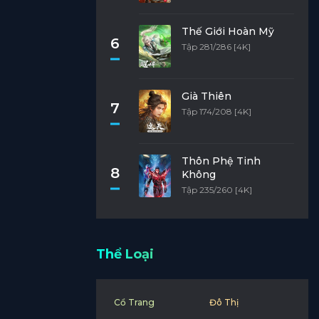
Thế Giới Hoàn Mỹ
6
Tập 281/286 [4K]
Già Thiên
7
Tập 174/208 [4K]
Thôn Phệ Tinh
8
Không
Tập 235/260 [4K]
Thể Loại
Cổ Trang
Đô Thị