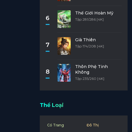
Thế Giới Hoàn Mỹ
6
Tập 281/286 [4K]
Già Thiên
7
Tập 174/208 [4K]
Thôn Phệ Tinh
8
Không
Tập 235/260 [4K]
Thể Loại
Cổ Trang
Đô Thị