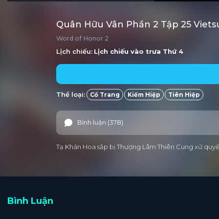
Quân Hữu Vân Phần 2 Tập 25 Viet
Word of Honor 2
Lịch chiếu:
Lịch chiếu vào trưa
Thứ 4
Thể loại:
Cổ Trang
Kiếm Hiệp
Tiên Hiệp
Bình luận (378)
Tạ Khán Hoa sắp bị Thượng Lâm Thiên Cung xử quyết.
Bình Luận