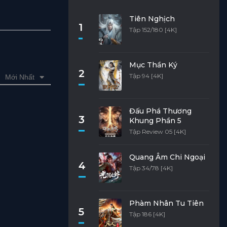
Tiên Nghịch
1
Tập 152/180 [4K]
Mục Thần Ký
2
Tập 94 [4K]
Mới Nhất
Đấu Phá Thương
3
Khung Phần 5
Tập Review 05 [4K]
Quang Âm Chi Ngoại
4
Tập 34/78 [4K]
Phàm Nhân Tu Tiên
5
Tập 186 [4K]