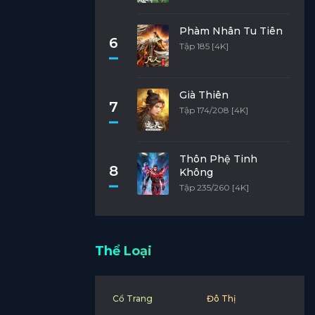
Phàm Nhân Tu Tiên
6
Tập 185 [4K]
Già Thiên
7
Tập 174/208 [4K]
Thôn Phệ Tinh
8
Không
Tập 235/260 [4K]
Thể Loại
Cổ Trang
Đô Thị