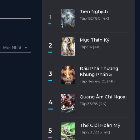
Tiên Nghịch
1
Tập 152/180 [4K]
Mục Thần Ký
2
Tập 94 [4K]
Mới Nhất
Đấu Phá Thương
3
Khung Phần 5
Tập Review 05 [4K]
Quang Âm Chi Ngoại
4
Tập 33/78 [4K]
Thế Giới Hoàn Mỹ
5
Tập 281/286 [4K]