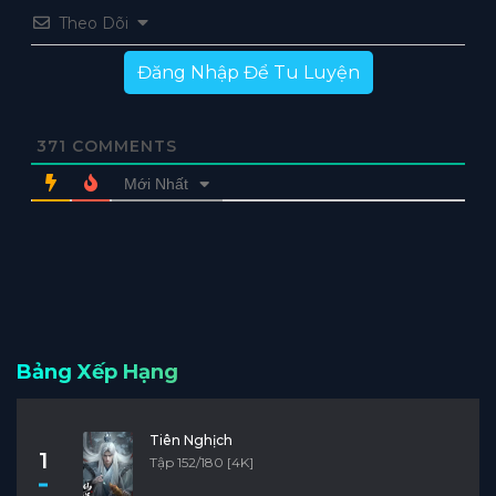
Theo Dõi
Đăng Nhập Để Tu Luyện
371
COMMENTS
Mới Nhất
Bảng Xếp Hạng
Tiên Nghịch
1
Tập 152/180 [4K]