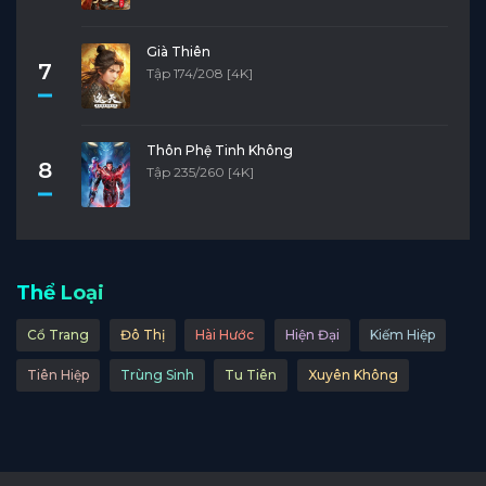
Già Thiên
7
Tập 174/208 [4K]
Thôn Phệ Tinh Không
8
Tập 235/260 [4K]
Thể Loại
Cổ Trang
Đô Thị
Hài Hước
Hiện Đại
Kiếm Hiệp
Tiên Hiệp
Trùng Sinh
Tu Tiên
Xuyên Không