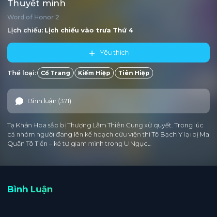
Thuyết minh
Word of Honor 2
Lịch chiếu:
Lịch chiếu vào trưa
Thứ 4
Yêu thích
Thể loại:
Cổ Trang
Kiếm Hiệp
Tiên Hiệp
Bình luận (371)
Tạ Khán Hoa sắp bị Thượng Lâm Thiên Cung xử quyết. Trong lúc
cả nhóm người đang lên kế hoạch cứu viện thì Tô Bạch Y lại bị Ma
Quân Tô Tiển – kẻ tự giam mình trong U Ngục…
Bình Luận