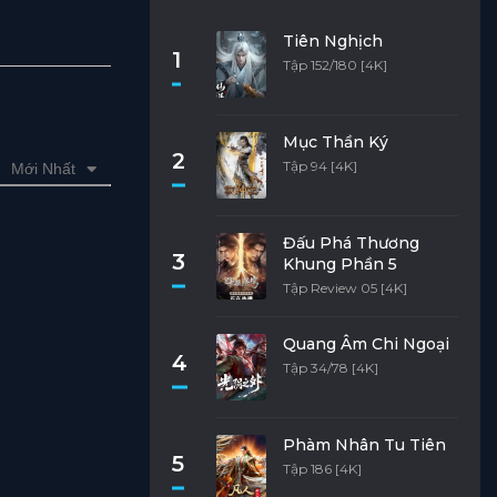
Tiên Nghịch
1
Tập 152/180 [4K]
Mục Thần Ký
2
Tập 94 [4K]
Mới Nhất
Đấu Phá Thương
3
Khung Phần 5
Tập Review 05 [4K]
Quang Âm Chi Ngoại
4
Tập 34/78 [4K]
Phàm Nhân Tu Tiên
5
Tập 186 [4K]