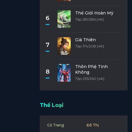
Thế Giới Hoàn Mỹ
6
Tập 281/286 [4K]
Già Thiên
7
Tập 174/208 [4K]
Thôn Phệ Tinh
8
Không
Tập 235/260 [4K]
Thể Loại
Cổ Trang
Đô Thị