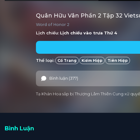
Quân Hữu Vân Phần 2 Tập 32 Viet
Word of Honor 2
Lịch chiếu:
Lịch chiếu vào trưa
Thứ 4
Thể loại:
Cổ Trang
Kiếm Hiệp
Tiên Hiệp
Bình luận (377)
Tạ Khán Hoa sắp bị Thượng Lâm Thiên Cung xử quyết.
Bình Luận