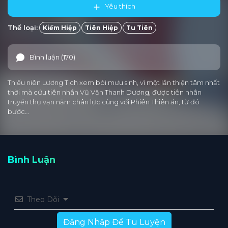
Yêu thích
Tập 15
Tập 14
Tập 13
Tập 12
Tập 11
Thể loại:
Kiếm Hiệp
Tiên Hiệp
Tu Tiên
Tập 10
Tập 9
Tập 8
Tập 7
Tập 6
Bình luận (170)
Tập 5
Tập 4
Tập 3
Tập 2
Tập 1
Thiếu niên Lương Tịch xem bói mưu sinh, vì một lần thiện tâm nhất
thời mà cứu tiên nhân Vũ Văn Thanh Dương, được tiên nhân
truyền thụ vạn năm chân lực cùng với Phiên Thiên ấn, từ đó
bước…
Bình Luận
Theo Dõi
Đăng Nhập Để Tu Luyện