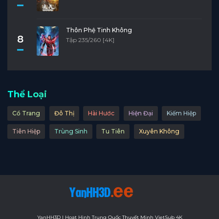
Thôn Phệ Tinh Không
8
Tập 235/260 [4K]
Thể Loại
Cổ Trang
Đô Thị
Hài Hước
Hiện Đại
Kiếm Hiệp
Tiên Hiệp
Trùng Sinh
Tu Tiên
Xuyên Không
YanHH3D | Hoạt Hình Trung Quốc Thuyết Minh VietSub 4K