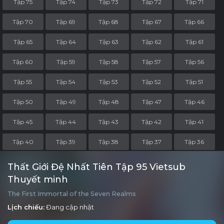
Tập 75
Tập 74
Tập 73
Tập 72
Tập 71
Tập 70
Tập 69
Tập 68
Tập 67
Tập 66
Tập 65
Tập 64
Tập 63
Tập 62
Tập 61
Tập 60
Tập 59
Tập 58
Tập 57
Tập 56
Tập 55
Tập 54
Tập 53
Tập 52
Tập 51
Tập 50
Tập 49
Tập 48
Tập 47
Tập 46
Tập 45
Tập 44
Tập 43
Tập 42
Tập 41
Tập 40
Tập 39
Tập 38
Tập 37
Tập 36
Tập 35
Tập 34
Tập 33
Tập 32
Tập 31
Thất Giới Đệ Nhất Tiên Tập 95 Vietsub
Thuyết minh
Tập 30
Tập 29
Tập 28
Tập 27
Tập 26
The First Immortal of the Seven Realms
Tập 25
Tập 24
Tập 23
Tập 22
Tập 21
Lịch chiếu:
Đang cập nhật
Tập 20
Tập 19
Tập 18
Tập 17
Tập 16