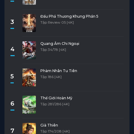
Đấu Phá Thương Khung Phần 5
3
Tập Review 05 [4K]
Quang Âm Chi Ngoại
4
Tập 34/78 [4K]
Phàm Nhân Tu Tiên
5
Tập 186 [4K]
Thế Giới Hoàn Mỹ
6
Tập 281/286 [4K]
Già Thiên
7
Tập 174/208 [4K]