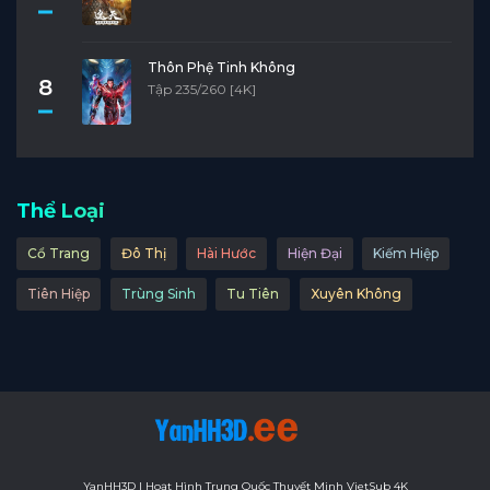
Thôn Phệ Tinh Không
8
Tập 235/260 [4K]
Thể Loại
Cổ Trang
Đô Thị
Hài Hước
Hiện Đại
Kiếm Hiệp
Tiên Hiệp
Trùng Sinh
Tu Tiên
Xuyên Không
YanHH3D | Hoạt Hình Trung Quốc Thuyết Minh VietSub 4K