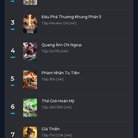
Đấu Phá Thương Khung Phần 5
3
Tập Review 06 [4K]
Quang Âm Chi Ngoại
4
Tập 34/78 [4K]
Phàm Nhân Tu Tiên
5
Tập 186 [4K]
Thế Giới Hoàn Mỹ
6
Tập 281/286 [4K]
Già Thiên
7
Tập 174/208 [4K]