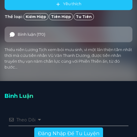
Yêu thích
Tập 15
Tập 14
Tập 13
Tập 12
Tập 11
Thể loại:
Kiếm Hiệp
Tiên Hiệp
Tu Tiên
Tập 10
Tập 9
Tập 8
Tập 7
Tập 6
Bình luận (170)
Tập 5
Tập 4
Tập 3
Tập 2
Tập 1
Thiếu niên Lương Tịch xem bói mưu sinh, vì một lần thiện tâm nhất
thời mà cứu tiên nhân Vũ Văn Thanh Dương, được tiên nhân
truyền thụ vạn năm chân lực cùng với Phiên Thiên ấn, từ đó
bước…
Bình Luận
Theo Dõi
Đăng Nhập Để Tu Luyện