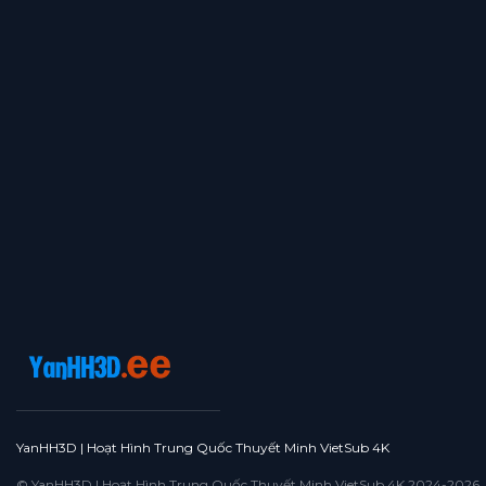
YanHH3D | Hoạt Hình Trung Quốc Thuyết Minh VietSub 4K
© YanHH3D | Hoạt Hình Trung Quốc Thuyết Minh VietSub 4K 2024-2026. All