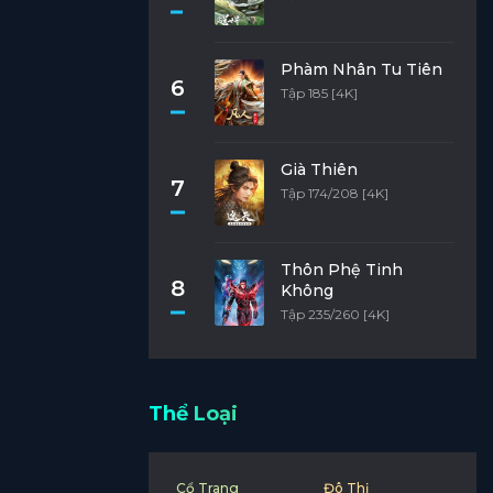
Phàm Nhân Tu Tiên
6
Tập 185 [4K]
Già Thiên
7
Tập 174/208 [4K]
Thôn Phệ Tinh
8
Không
Tập 235/260 [4K]
Thể Loại
Cổ Trang
Đô Thị