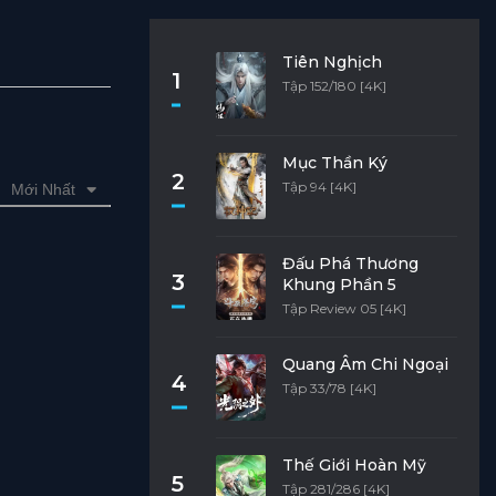
Tiên Nghịch
1
Tập 152/180 [4K]
Mục Thần Ký
2
Tập 94 [4K]
Mới Nhất
Đấu Phá Thương
3
Khung Phần 5
Tập Review 05 [4K]
Quang Âm Chi Ngoại
4
Tập 33/78 [4K]
Thế Giới Hoàn Mỹ
5
Tập 281/286 [4K]