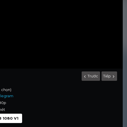
Trước
Tiếp
h chọn)
elegram
080p
nét
 1080 V1