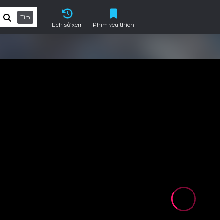
Tìm
Lịch sử xem
Phim yêu thích