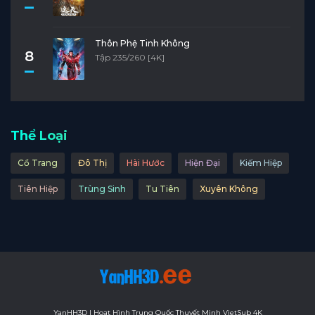
Thôn Phệ Tinh Không
8
Tập 235/260 [4K]
Thể Loại
Cổ Trang
Đô Thị
Hài Hước
Hiện Đại
Kiếm Hiệp
Tiên Hiệp
Trùng Sinh
Tu Tiên
Xuyên Không
YanHH3D | Hoạt Hình Trung Quốc Thuyết Minh VietSub 4K