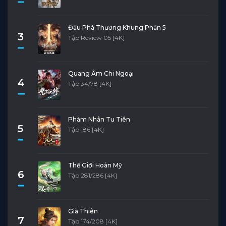
Đấu Phá Thương Khung Phần 5
3
Tập Review 05 [4K]
Quang Âm Chi Ngoại
4
Tập 34/78 [4K]
Phàm Nhân Tu Tiên
5
Tập 186 [4K]
Thế Giới Hoàn Mỹ
6
Tập 281/286 [4K]
Già Thiên
7
Tập 174/208 [4K]