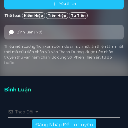
Yêu thích
Tập 15
Tập 14
Tập 13
Tập 12
Tập 11
Thể loại:
Kiếm Hiệp
Tiên Hiệp
Tu Tiên
Tập 10
Tập 9
Tập 8
Tập 7
Tập 6
Bình luận (170)
Tập 5
Tập 4
Tập 3
Tập 2
Tập 1
Thiếu niên Lương Tịch xem bói mưu sinh, vì một lần thiện tâm nhất
thời mà cứu tiên nhân Vũ Văn Thanh Dương, được tiên nhân
truyền thụ vạn năm chân lực cùng với Phiên Thiên ấn, từ đó
bước…
Bình Luận
Theo Dõi
Đăng Nhập Để Tu Luyện