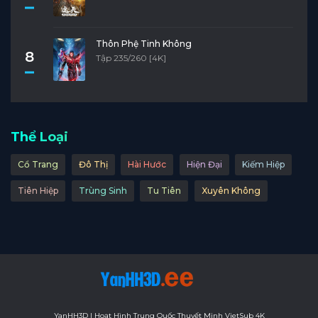
Thôn Phệ Tinh Không
8
Tập 235/260 [4K]
Thể Loại
Cổ Trang
Đô Thị
Hài Hước
Hiện Đại
Kiếm Hiệp
Tiên Hiệp
Trùng Sinh
Tu Tiên
Xuyên Không
YanHH3D | Hoạt Hình Trung Quốc Thuyết Minh VietSub 4K