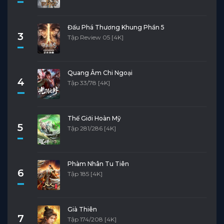
Đấu Phá Thương Khung Phần 5
3
Tập Review 05 [4K]
Quang Âm Chi Ngoại
4
Tập 33/78 [4K]
Thế Giới Hoàn Mỹ
5
Tập 281/286 [4K]
Phàm Nhân Tu Tiên
6
Tập 185 [4K]
Già Thiên
7
Tập 174/208 [4K]