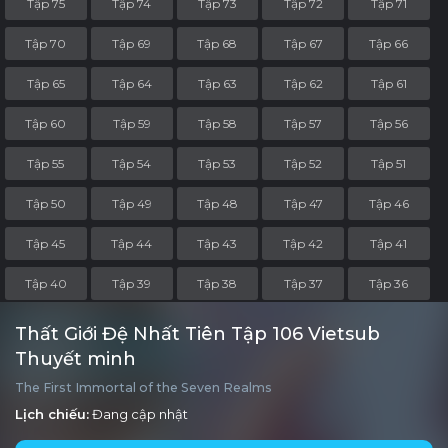
Tập 75
Tập 74
Tập 73
Tập 72
Tập 71
Tập 70
Tập 69
Tập 68
Tập 67
Tập 66
Tập 65
Tập 64
Tập 63
Tập 62
Tập 61
Tập 60
Tập 59
Tập 58
Tập 57
Tập 56
Tập 55
Tập 54
Tập 53
Tập 52
Tập 51
Tập 50
Tập 49
Tập 48
Tập 47
Tập 46
Tập 45
Tập 44
Tập 43
Tập 42
Tập 41
Tập 40
Tập 39
Tập 38
Tập 37
Tập 36
Tập 35
Tập 34
Tập 33
Tập 32
Tập 31
Thất Giới Đệ Nhất Tiên Tập 106 Vietsub
Thuyết minh
Tập 30
Tập 29
Tập 28
Tập 27
Tập 26
The First Immortal of the Seven Realms
Tập 25
Tập 24
Tập 23
Tập 22
Tập 21
Lịch chiếu:
Đang cập nhật
Tập 20
Tập 19
Tập 18
Tập 17
Tập 16