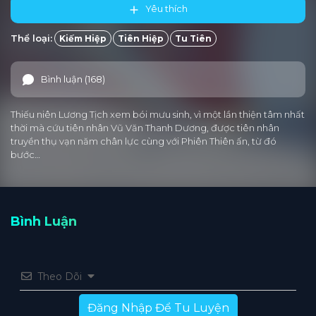
Yêu thích
Tập 15
Tập 14
Tập 13
Tập 12
Tập 11
Thể loại:
Kiếm Hiệp
Tiên Hiệp
Tu Tiên
Tập 10
Tập 9
Tập 8
Tập 7
Tập 6
Bình luận (168)
Tập 5
Tập 4
Tập 3
Tập 2
Tập 1
Thiếu niên Lương Tịch xem bói mưu sinh, vì một lần thiện tâm nhất
thời mà cứu tiên nhân Vũ Văn Thanh Dương, được tiên nhân
truyền thụ vạn năm chân lực cùng với Phiên Thiên ấn, từ đó
bước…
Bình Luận
Theo Dõi
Đăng Nhập Để Tu Luyện