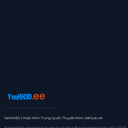
YanHH3D | Hoạt Hình Trung Quốc Thuyết Minh VietSub 4K
© YanHH3D | Hoạt Hình Trung Quốc Thuyết Minh VietSub 4K 2024-2026. All