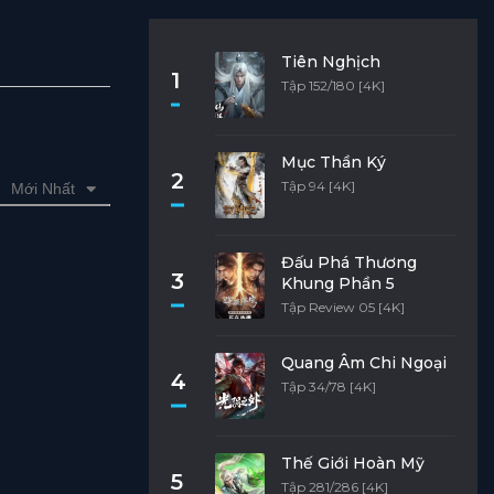
Tiên Nghịch
1
Tập 152/180 [4K]
Mục Thần Ký
2
Tập 94 [4K]
Mới Nhất
Đấu Phá Thương
3
Khung Phần 5
Tập Review 05 [4K]
Quang Âm Chi Ngoại
4
Tập 34/78 [4K]
Thế Giới Hoàn Mỹ
5
Tập 281/286 [4K]