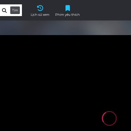
Tìm
Lịch sử xem
Phim yêu thích