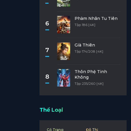
Phàm Nhân Tu Tiên
6
Tập 186 [4K]
Già Thiên
7
Tập 174/208 [4K]
Thôn Phệ Tinh
8
Không
Tập 235/260 [4K]
Thể Loại
Cổ Trang
Đô Thị