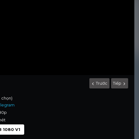
Trước
Tiếp
h chọn)
elegram
080p
nét
 1080 V1