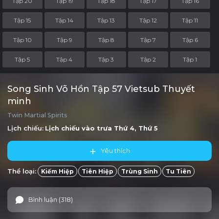
Tập 20
Tập 19
Tập 18
Tập 17
Tập 16
Tập 15
Tập 14
Tập 13
Tập 12
Tập 11
Tập 10
Tập 9
Tập 8
Tập 7
Tập 6
Tập 5
Tập 4
Tập 3
Tập 2
Tập 1
Song Sinh Võ Hồn Tập 57 Vietsub Thuyết
minh
Twin Martial Spirits
Lịch chiếu:
Lịch chiếu vào trưa
Thứ 4, Thứ 5
Yêu thích
Thể loại:
Kiếm Hiệp
Tiên Hiệp
Trùng Sinh
Tu Tiên
Bình luận (318)