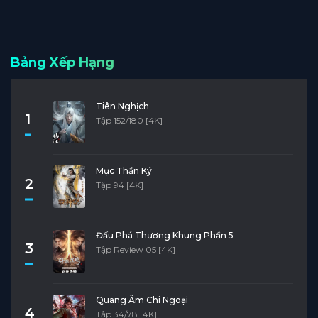
Bảng Xếp Hạng
Tiên Nghịch
1
Tập 152/180 [4K]
Mục Thần Ký
2
Tập 94 [4K]
Đấu Phá Thương Khung Phần 5
3
Tập Review 05 [4K]
Quang Âm Chi Ngoại
4
Tập 34/78 [4K]