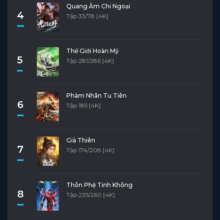
Quang Âm Chi Ngoại
4
Tập 33/78 [4K]
Thế Giới Hoàn Mỹ
5
Tập 281/286 [4K]
Phàm Nhân Tu Tiên
6
Tập 185 [4K]
Già Thiên
7
Tập 174/208 [4K]
Thôn Phệ Tinh Không
8
Tập 235/260 [4K]