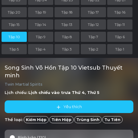
Tập 20
Tập 19
Tập 18
Tập 17
Tập 16
Tập 15
Tập 14
Tập 13
Tập 12
Tập 11
Tập 10
Tập 9
Tập 8
Tập 7
Tập 6
Tập 5
Tập 4
Tập 3
Tập 2
Tập 1
Song Sinh Võ Hồn Tập 10 Vietsub Thuyết
minh
Twin Martial Spirits
Lịch chiếu:
Lịch chiếu vào trưa
Thứ 4, Thứ 5
Yêu thích
Thể loại:
Kiếm Hiệp
Tiên Hiệp
Trùng Sinh
Tu Tiên
Bình luận (310)