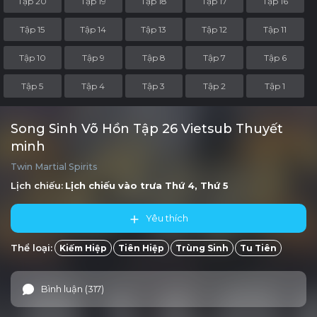
Tập 20
Tập 19
Tập 18
Tập 17
Tập 16
Tập 15
Tập 14
Tập 13
Tập 12
Tập 11
Tập 10
Tập 9
Tập 8
Tập 7
Tập 6
Tập 5
Tập 4
Tập 3
Tập 2
Tập 1
Song Sinh Võ Hồn Tập 26 Vietsub Thuyết
minh
Twin Martial Spirits
Lịch chiếu:
Lịch chiếu vào trưa
Thứ 4, Thứ 5
Yêu thích
Thể loại:
Kiếm Hiệp
Tiên Hiệp
Trùng Sinh
Tu Tiên
Bình luận (317)