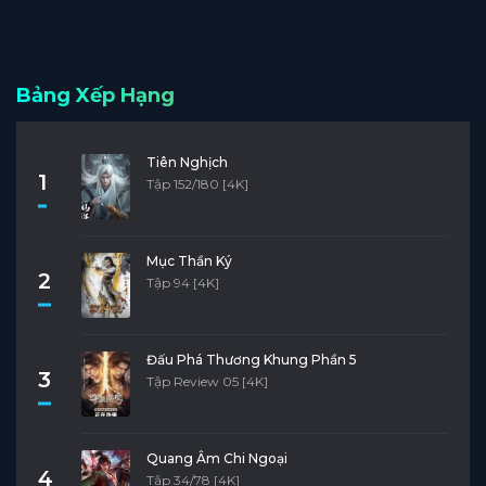
Bảng Xếp Hạng
Tiên Nghịch
1
Tập 152/180 [4K]
Mục Thần Ký
2
Tập 94 [4K]
Đấu Phá Thương Khung Phần 5
3
Tập Review 05 [4K]
Quang Âm Chi Ngoại
4
Tập 34/78 [4K]