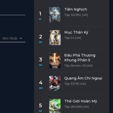
Tiên Nghịch
1
Tập 152/180 [4K]
Mục Thần Ký
2
Tập 94 [4K]
Mới Nhất
Đấu Phá Thương
3
Khung Phần 5
Tập Review 05 [4K]
Quang Âm Chi Ngoại
4
Tập 33/78 [4K]
Thế Giới Hoàn Mỹ
5
Tập 281/286 [4K]