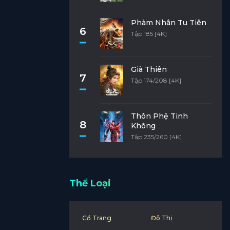
Phàm Nhân Tu Tiên
6
Tập 185 [4K]
Già Thiên
7
Tập 174/208 [4K]
Thôn Phệ Tinh
8
Không
Tập 235/260 [4K]
Thể Loại
Cổ Trang
Đô Thị