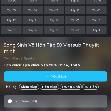
Tập 20
Tập 19
Tập 18
Tập 17
Tập 16
Tập 15
Tập 14
Tập 13
Tập 12
Tập 11
Tập 10
Tập 9
Tập 8
Tập 7
Tập 6
Tập 5
Tập 4
Tập 3
Tập 2
Tập 1
Song Sinh Võ Hồn Tập 50 Vietsub Thuyết
minh
Twin Martial Spirits
Lịch chiếu:
Lịch chiếu vào trưa
Thứ 4, Thứ 5
Yêu thích
Thể loại:
Kiếm Hiệp
Tiên Hiệp
Trùng Sinh
Tu Tiên
Bình luận (318)