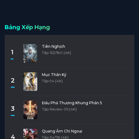
Bảng Xếp Hạng
Tiên Nghịch
1
Tập 152/180 [4K]
Mục Thần Ký
2
Tập 94 [4K]
Đấu Phá Thương Khung Phần 5
3
Tập Review 05 [4K]
Quang Âm Chi Ngoại
4
Tập 34/78 [4K]