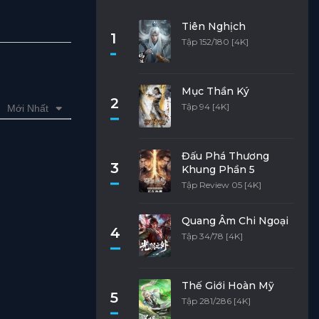
Tiên Nghịch
1
Tập 152/180 [4K]
Mục Thần Ký
2
Tập 94 [4K]
Mới Nhất
Đấu Phá Thương
3
Khung Phần 5
Tập Review 05 [4K]
Quang Âm Chi Ngoại
4
Tập 34/78 [4K]
Thế Giới Hoàn Mỹ
5
Tập 281/286 [4K]