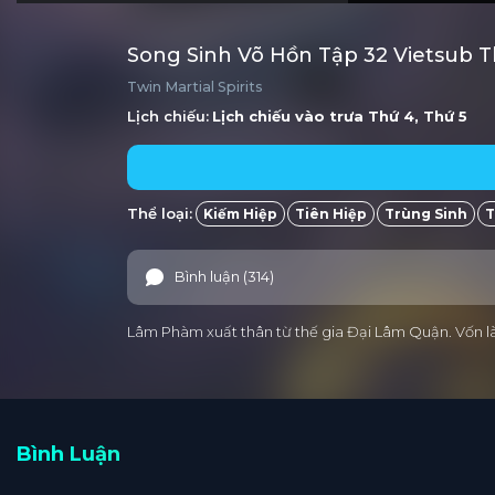
Song Sinh Võ Hồn Tập 32 Vietsub 
Twin Martial Spirits
Lịch chiếu:
Lịch chiếu vào trưa
Thứ 4, Thứ 5
Thể loại:
Kiếm Hiệp
Tiên Hiệp
Trùng Sinh
T
Bình luận (314)
Lâm Phàm xuất thân từ thế gia Đại Lâm Quận. Vốn là m
Bình Luận