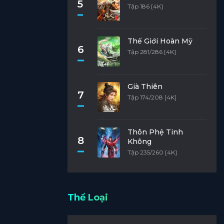
5
Tập 186 [4K]
Thế Giới Hoàn Mỹ
6
Tập 281/286 [4K]
Già Thiên
7
Tập 174/208 [4K]
Thôn Phệ Tinh
8
Không
Tập 235/260 [4K]
Thể Loại