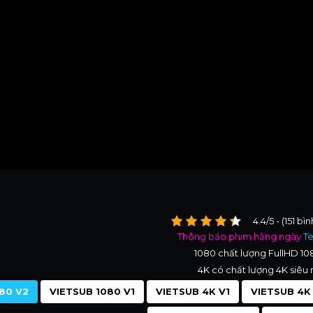
4.4/5 - (151 bì
Thông báo phim hằng ngày
T
1080 chất lượng FullHD 1
4K có chất lượng 4K siêu 
80 V2
VIETSUB 1080 V1
VIETSUB 4K V1
VIETSUB 4K