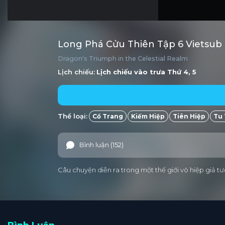
Long Phá Cửu Thiên Tập 6 Vietsub
Dragon's Triumph in the Celestial Realm
Lịch chiếu:
Lịch chiếu vào trưa
Thứ 4, 5
Thể loại:
Cổ Trang
Kiếm Hiệp
Tiên Hiệp
Tu 
Bình luận (152)
Câu chuyện diễn ra trong một thế giới võ hiệp giả tư