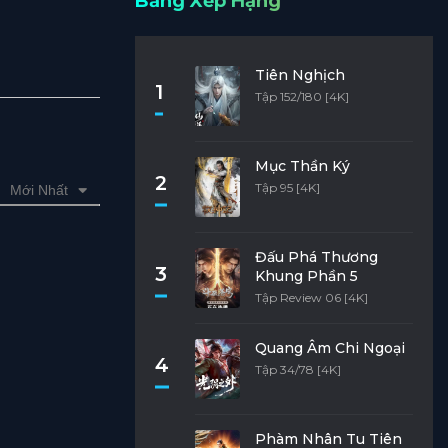
Bảng Xếp Hạng
Tiên Nghịch
1
Tập 152/180 [4K]
Mục Thần Ký
2
Tập 95 [4K]
Mới Nhất
Đấu Phá Thương
3
Khung Phần 5
Tập Review 06 [4K]
Quang Âm Chi Ngoại
4
Tập 34/78 [4K]
Phàm Nhân Tu Tiên