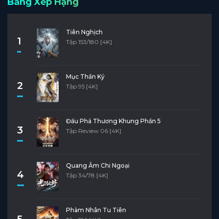
Bảng Xếp Hạng
Tiên Nghịch
1
Tập 153/180 [4K]
Mục Thần Ký
2
Tập 95 [4K]
Đấu Phá Thương Khung Phần 5
3
Tập Review 06 [4K]
Quang Âm Chi Ngoại
4
Tập 34/78 [4K]
Phàm Nhân Tu Tiên
5