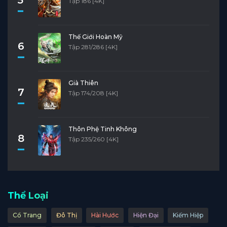
Tập 186 [4K]
Thế Giới Hoàn Mỹ
6
Tập 281/286 [4K]
Già Thiên
7
Tập 174/208 [4K]
Thôn Phệ Tinh Không
8
Tập 235/260 [4K]
Thể Loại
Cổ Trang
Đô Thị
Hài Hước
Hiện Đại
Kiếm Hiệp