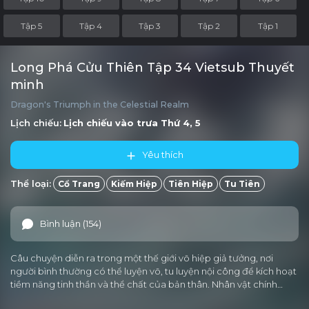
Tập 5
Tập 4
Tập 3
Tập 2
Tập 1
Long Phá Cửu Thiên Tập 34 Vietsub Thuyết
minh
Dragon's Triumph in the Celestial Realm
Lịch chiếu:
Lịch chiếu vào trưa
Thứ 4, 5
Yêu thích
Thể loại:
Cổ Trang
Kiếm Hiệp
Tiên Hiệp
Tu Tiên
Bình luận (154)
Câu chuyện diễn ra trong một thế giới võ hiệp giả tưởng, nơi
người bình thường có thể luyện võ, tu luyện nội công để kích hoạt
tiềm năng tinh thần và thể chất của bản thân. Nhân vật chính…