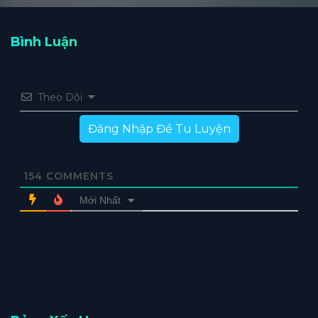
Bình Luận
Theo Dõi
Đăng Nhập Để Tu Luyện
154
COMMENTS
Mới Nhất