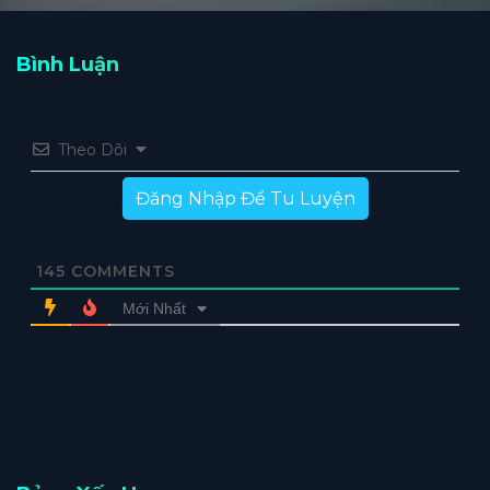
Bình Luận
Theo Dõi
Đăng Nhập Để Tu Luyện
145
COMMENTS
Mới Nhất