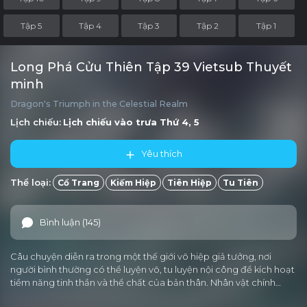
Tập 5
Tập 4
Tập 3
Tập 2
Tập 1
Long Phá Cửu Thiên Tập 39 Vietsub Thuyết
minh
Dragon's Triumph in the Celestial Realm
Lịch chiếu:
Lịch chiếu vào trưa
Thứ 4, 5
Yêu thích
Thể loại:
Cổ Trang
Kiếm Hiệp
Tiên Hiệp
Tu Tiên
Bình luận (145)
Câu chuyện diễn ra trong một thế giới võ hiệp giả tưởng, nơi
người bình thường có thể luyện võ, tu luyện nội công để kích hoạt
tiềm năng tinh thần và thể chất của bản thân. Nhân vật chính…