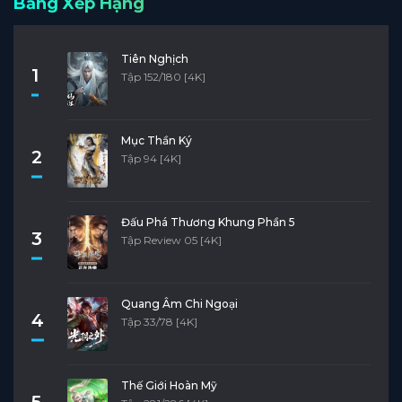
Bảng Xếp Hạng
Tiên Nghịch
1
Tập 152/180 [4K]
Mục Thần Ký
2
Tập 94 [4K]
Đấu Phá Thương Khung Phần 5
3
Tập Review 05 [4K]
Quang Âm Chi Ngoại
4
Tập 33/78 [4K]
Thế Giới Hoàn Mỹ
5