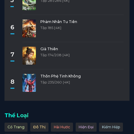
Tập 281/286 [4K]
Phàm Nhân Tu Tiên
6
Tập 185 [4K]
Già Thiên
7
Tập 174/208 [4K]
Thôn Phệ Tinh Không
8
Tập 235/260 [4K]
Thể Loại
Cổ Trang
Đô Thị
Hài Hước
Hiện Đại
Kiếm Hiệp