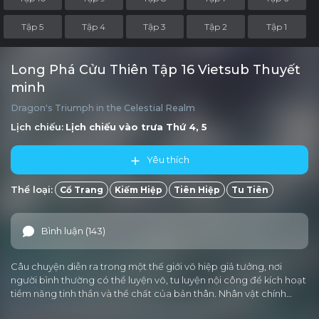
Tập 5
Tập 4
Tập 3
Tập 2
Tập 1
Long Phá Cửu Thiên Tập 16 Vietsub Thuyết
minh
Dragon's Triumph in the Celestial Realm
Lịch chiếu:
Lịch chiếu vào trưa
Thứ 4, 5
Yêu thích
Thể loại:
Cổ Trang
Kiếm Hiệp
Tiên Hiệp
Tu Tiên
Bình luận (143)
Câu chuyện diễn ra trong một thế giới võ hiệp giả tưởng, nơi
người bình thường có thể luyện võ, tu luyện nội công để kích hoạt
tiềm năng tinh thần và thể chất của bản thân. Nhân vật chính…