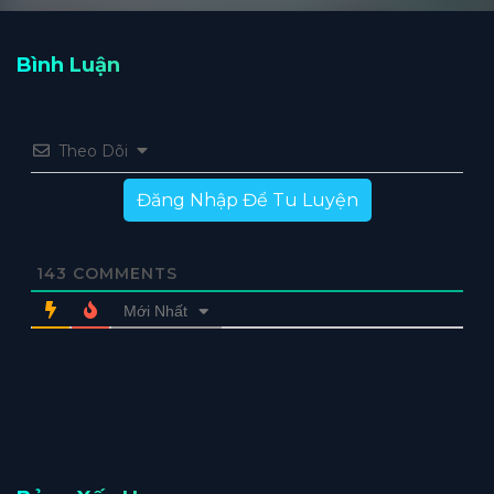
Bình Luận
Theo Dõi
Đăng Nhập Để Tu Luyện
143
COMMENTS
Mới Nhất