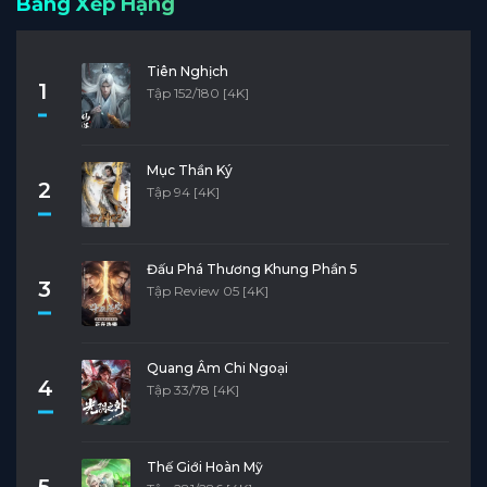
Bảng Xếp Hạng
Tiên Nghịch
1
Tập 152/180 [4K]
Mục Thần Ký
2
Tập 94 [4K]
Đấu Phá Thương Khung Phần 5
3
Tập Review 05 [4K]
Quang Âm Chi Ngoại
4
Tập 33/78 [4K]
Thế Giới Hoàn Mỹ
5