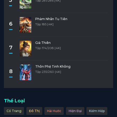
Tập 281/286 [4K]
Phàm Nhân Tu Tiên
6
Tập 185 [4K]
Già Thiên
7
Tập 174/208 [4K]
Thôn Phệ Tinh Không
8
Tập 235/260 [4K]
Thể Loại
Cổ Trang
Đô Thị
Hài Hước
Hiện Đại
Kiếm Hiệp