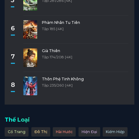
Tập 281/286 [4K]
Phàm Nhân Tu Tiên
6
Tập 185 [4K]
Già Thiên
7
Tập 174/208 [4K]
Thôn Phệ Tinh Không
8
Tập 235/260 [4K]
Thể Loại
Cổ Trang
Đô Thị
Hài Hước
Hiện Đại
Kiếm Hiệp