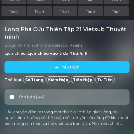
Tập 5
Tập 4
Tập 3
Tập 2
Tập 1
Long Phá Cửu Thiên Tập 21 Vietsub Thuyết
minh
Dragon's Triumph in the Celestial Realm
Lịch chiếu:
Lịch chiếu vào trưa
Thứ 4, 5
Yêu thích
Thể loại:
Cổ Trang
Kiếm Hiệp
Tiên Hiệp
Tu Tiên
Bình luận (144)
Câu chuyện diễn ra trong một thế giới võ hiệp giả tưởng, nơi
người bình thường có thể luyện võ, tu luyện nội công để kích hoạt
tiềm năng tinh thần và thể chất của bản thân. Nhân vật chính…