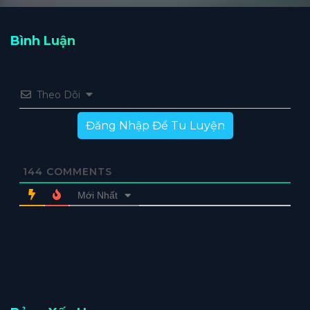
Bình Luận
Theo Dõi
Đăng Nhập Để Tu Luyện
144
COMMENTS
Mới Nhất