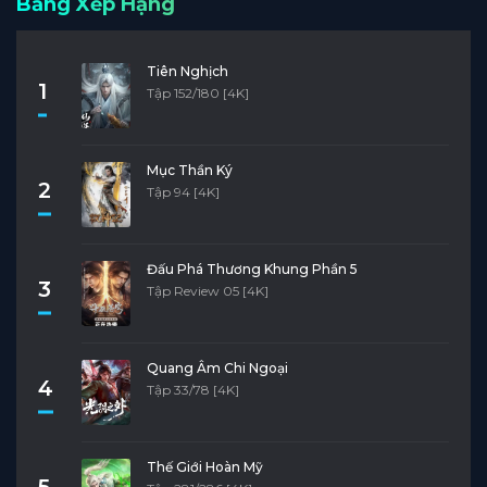
Bảng Xếp Hạng
Tiên Nghịch
1
Tập 152/180 [4K]
Mục Thần Ký
2
Tập 94 [4K]
Đấu Phá Thương Khung Phần 5
3
Tập Review 05 [4K]
Quang Âm Chi Ngoại
4
Tập 33/78 [4K]
Thế Giới Hoàn Mỹ
5