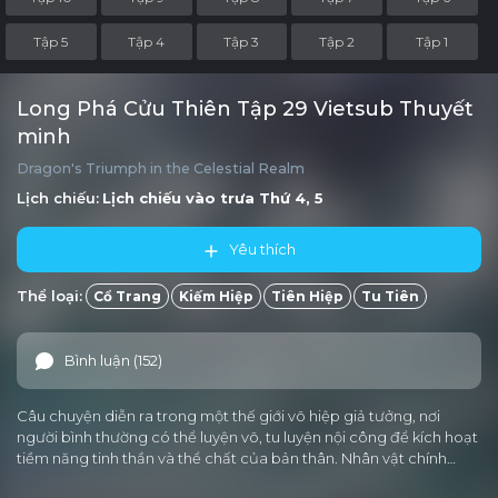
Tập 5
Tập 4
Tập 3
Tập 2
Tập 1
Long Phá Cửu Thiên Tập 29 Vietsub Thuyết
minh
Dragon's Triumph in the Celestial Realm
Lịch chiếu:
Lịch chiếu vào trưa
Thứ 4, 5
Yêu thích
Thể loại:
Cổ Trang
Kiếm Hiệp
Tiên Hiệp
Tu Tiên
Bình luận (152)
Câu chuyện diễn ra trong một thế giới võ hiệp giả tưởng, nơi
người bình thường có thể luyện võ, tu luyện nội công để kích hoạt
tiềm năng tinh thần và thể chất của bản thân. Nhân vật chính…