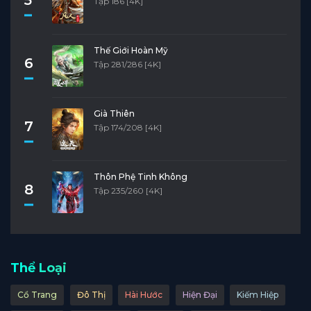
Tập 186 [4K]
Thế Giới Hoàn Mỹ
6
Tập 281/286 [4K]
Già Thiên
7
Tập 174/208 [4K]
Thôn Phệ Tinh Không
8
Tập 235/260 [4K]
Thể Loại
Cổ Trang
Đô Thị
Hài Hước
Hiện Đại
Kiếm Hiệp