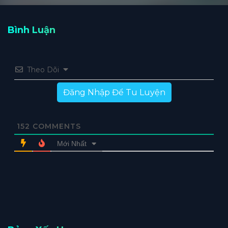
Bình Luận
Theo Dõi
Đăng Nhập Để Tu Luyện
152
COMMENTS
Mới Nhất