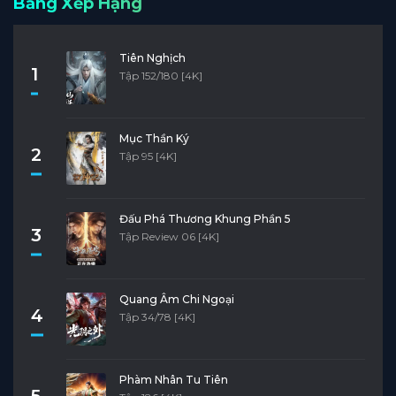
Bảng Xếp Hạng
Tiên Nghịch
1
Tập 152/180 [4K]
Mục Thần Ký
2
Tập 95 [4K]
Đấu Phá Thương Khung Phần 5
3
Tập Review 06 [4K]
Quang Âm Chi Ngoại
4
Tập 34/78 [4K]
Phàm Nhân Tu Tiên
5