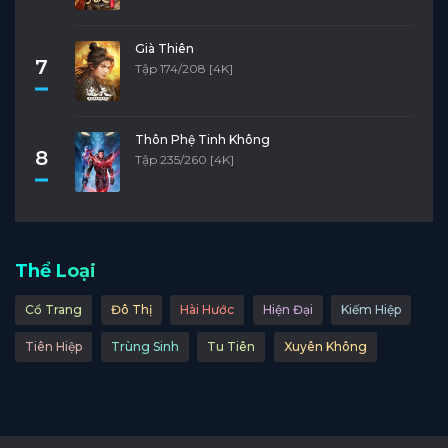
Già Thiên
7
Tập 174/208 [4K]
Thôn Phệ Tinh Không
8
Tập 235/260 [4K]
Thể Loại
Cổ Trang
Đô Thị
Hài Hước
Hiện Đại
Kiếm Hiệp
Tiên Hiệp
Trùng Sinh
Tu Tiên
Xuyên Không