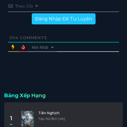
Theo Dõi
Đăng Nhập Để Tu Luyện
304
COMMENTS
Mới Nhất
Bảng Xếp Hạng
Tiên Nghịch
1
Tập 152/180 [4K]