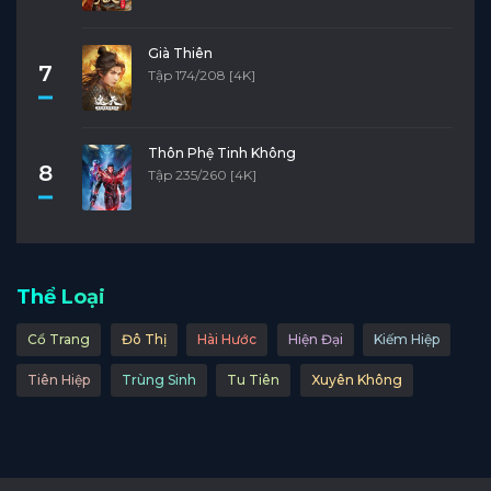
Già Thiên
7
Tập 174/208 [4K]
Thôn Phệ Tinh Không
8
Tập 235/260 [4K]
Thể Loại
Cổ Trang
Đô Thị
Hài Hước
Hiện Đại
Kiếm Hiệp
Tiên Hiệp
Trùng Sinh
Tu Tiên
Xuyên Không