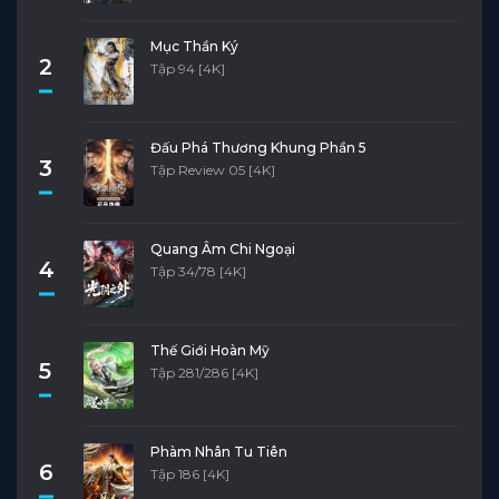
Mục Thần Ký
2
Tập 94 [4K]
Đấu Phá Thương Khung Phần 5
3
Tập Review 05 [4K]
Quang Âm Chi Ngoại
4
Tập 34/78 [4K]
Thế Giới Hoàn Mỹ
5
Tập 281/286 [4K]
Phàm Nhân Tu Tiên
6
Tập 186 [4K]