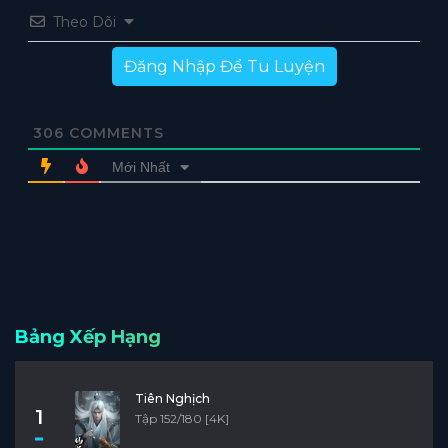
Theo Dõi
Đăng Nhập Để Tu Luyện
306
COMMENTS
Mới Nhất
Bảng Xếp Hạng
Tiên Nghịch
1
Tập 152/180 [4K]