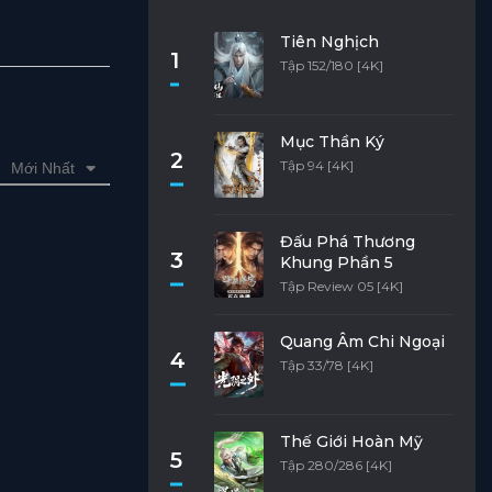
Tiên Nghịch
1
Tập 152/180 [4K]
Mục Thần Ký
2
Tập 94 [4K]
Mới Nhất
Đấu Phá Thương
3
Khung Phần 5
Tập Review 05 [4K]
Quang Âm Chi Ngoại
4
Tập 33/78 [4K]
Thế Giới Hoàn Mỹ
5
Tập 280/286 [4K]