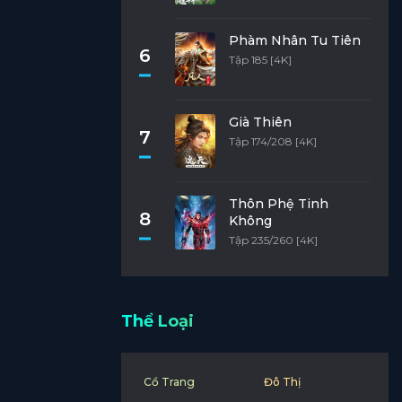
Phàm Nhân Tu Tiên
6
Tập 185 [4K]
Già Thiên
7
Tập 174/208 [4K]
Thôn Phệ Tinh
8
Không
Tập 235/260 [4K]
Thể Loại
Cổ Trang
Đô Thị