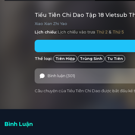
Tiểu Tiên Chi Dao Tập 18 Vietsub 
Xiao Xian Zhi Yao
Lịch chiếu:
Lịch chiếu vào trưa
Thứ 2
&
Thứ 5
Thể loại:
Tiên Hiệp
Trùng Sinh
Tu Tiên
Bình luận (301)
Câu chuyện của Tiểu Tiên Chi Dao được bắt đầu kể từ
Bình Luận