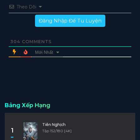
Theo Dõi
Đăng Nhập Để Tu Luyện
304
COMMENTS
Mới Nhất
Bảng Xếp Hạng
Tiên Nghịch
1
Tập 152/180 [4K]