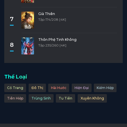
Già Thiên
7
Tập 174/208 [4K]
Thôn Phệ Tinh Không
8
Tập 235/260 [4K]
Thể Loại
Cổ Trang
Đô Thị
Hài Hước
Hiện Đại
Kiếm Hiệp
Tiên Hiệp
Trùng Sinh
Tu Tiên
Xuyên Không