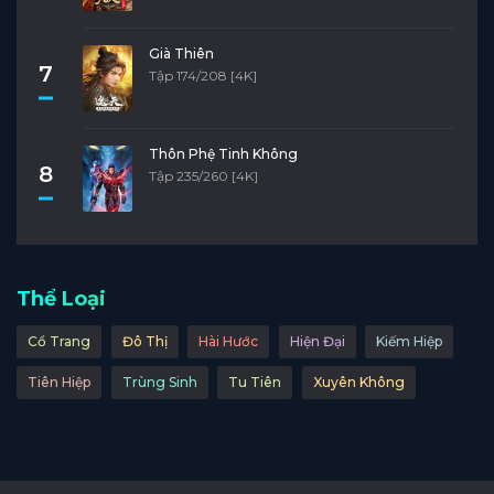
Già Thiên
7
Tập 174/208 [4K]
Thôn Phệ Tinh Không
8
Tập 235/260 [4K]
Thể Loại
Cổ Trang
Đô Thị
Hài Hước
Hiện Đại
Kiếm Hiệp
Tiên Hiệp
Trùng Sinh
Tu Tiên
Xuyên Không