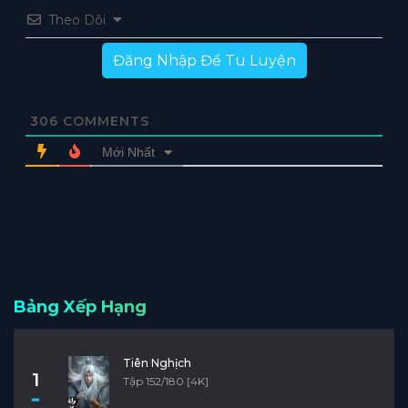
Theo Dõi
Đăng Nhập Để Tu Luyện
306
COMMENTS
Mới Nhất
Bảng Xếp Hạng
Tiên Nghịch
1
Tập 152/180 [4K]