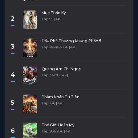
Mục Thần Ký
2
Tập 95 [4K]
Đấu Phá Thương Khung Phần 5
3
Tập Review 06 [4K]
Quang Âm Chi Ngoại
4
Tập 34/78 [4K]
Phàm Nhân Tu Tiên
5
Tập 186 [4K]
Thế Giới Hoàn Mỹ
6
Tập 281/286 [4K]