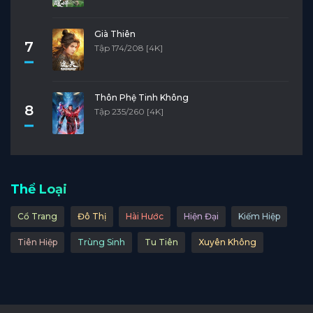
Già Thiên
7
Tập 174/208 [4K]
Thôn Phệ Tinh Không
8
Tập 235/260 [4K]
Thể Loại
Cổ Trang
Đô Thị
Hài Hước
Hiện Đại
Kiếm Hiệp
Tiên Hiệp
Trùng Sinh
Tu Tiên
Xuyên Không