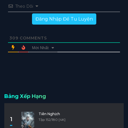
Theo Dõi
Đăng Nhập Để Tu Luyện
309
COMMENTS
Mới Nhất
Bảng Xếp Hạng
Tiên Nghịch
1
Tập 152/180 [4K]