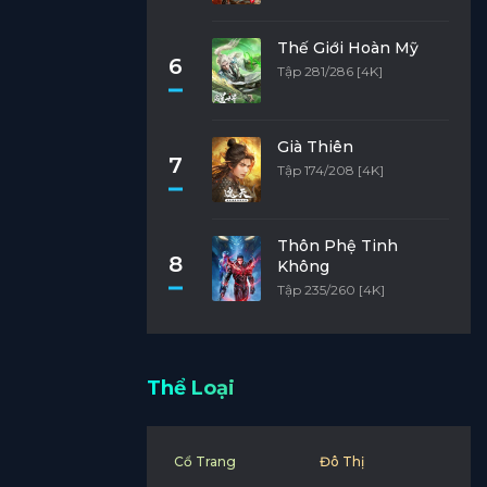
Thế Giới Hoàn Mỹ
6
Tập 281/286 [4K]
Già Thiên
7
Tập 174/208 [4K]
Thôn Phệ Tinh
8
Không
Tập 235/260 [4K]
Thể Loại
Cổ Trang
Đô Thị