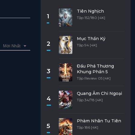
Tiên Nghịch
1
Tập 152/180 [4K]
Mục Thần Ký
2
Tập 94 [4K]
Mới Nhất
Đấu Phá Thương
3
Khung Phần 5
Tập Review 05 [4K]
Quang Âm Chi Ngoại
4
Tập 34/78 [4K]
Phàm Nhân Tu Tiên
5
Tập 186 [4K]