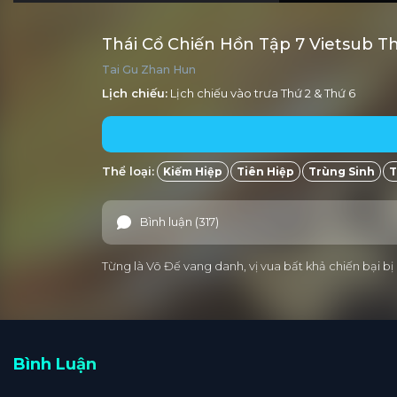
Thái Cổ Chiến Hồn Tập 7 Vietsub T
Tai Gu Zhan Hun
Lịch chiếu:
Lịch chiếu vào trưa
Thứ 2
&
Thứ 6
Thể loại:
Kiếm Hiệp
Tiên Hiệp
Trùng Sinh
T
Bình luận (317)
Từng là Võ Đế vang danh, vị vua bất khả chiến bại b
Bình Luận