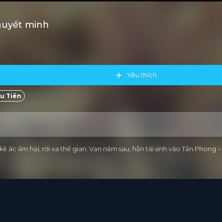
huyết minh
Yêu thích
u Tiên
ị kẻ ác ám hại, rời xa thế gian. Vạn năm sau, hắn tái sinh vào Tần Pho