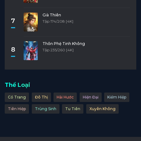
Già Thiên
7
Tập 174/208 [4K]
Thôn Phệ Tinh Không
8
Tập 235/260 [4K]
Thể Loại
Cổ Trang
Đô Thị
Hài Hước
Hiện Đại
Kiếm Hiệp
Tiên Hiệp
Trùng Sinh
Tu Tiên
Xuyên Không