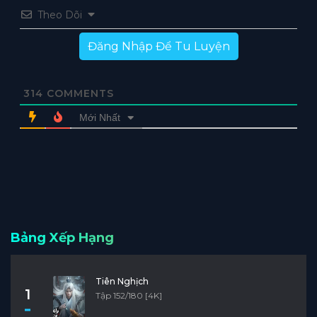
Theo Dõi
Đăng Nhập Để Tu Luyện
314
COMMENTS
Mới Nhất
Bảng Xếp Hạng
Tiên Nghịch
1
Tập 152/180 [4K]