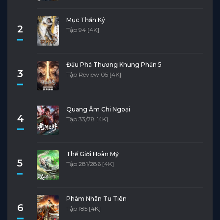
Mục Thần Ký
2
Tập 94 [4K]
Đấu Phá Thương Khung Phần 5
3
Tập Review 05 [4K]
Quang Âm Chi Ngoại
4
Tập 33/78 [4K]
Thế Giới Hoàn Mỹ
5
Tập 281/286 [4K]
Phàm Nhân Tu Tiên
6
Tập 185 [4K]